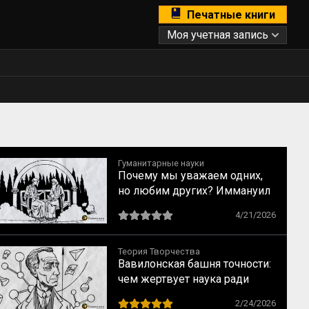
Печатные книги
Моя учетная запись
Гуманитарные науки
Почему мы уважаем одних,
но любим других? Иммануил
Кант о свойствах
4/21/2026
возвышенного и прекрасного
Теория Творчества
Вавилонская башня точности:
чем жертвует наука ради
строгих формул
2/24/2026