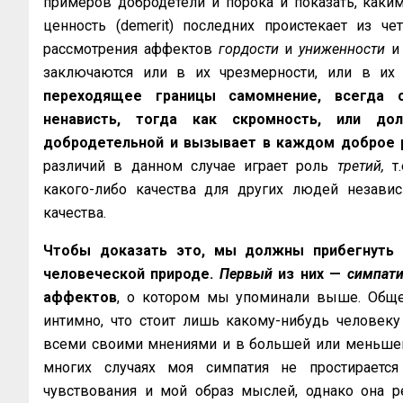
примеров добродетели и порока и показать, каким
ценность (demerit) последних проистекает из 
рассмотрения аффектов
гордости
и
униженности
и 
заключаются или в их чрезмерности, или в их
переходящее границы самомнение, всегда 
ненависть, тогда как скромность, или дол
добродетельной и вызывает в каждом доброе 
различий в данном случае играет роль
третий,
т.
какого-либо качества для других людей незави
качества.
Чтобы доказать это, мы должны прибегнуть 
человеческой природе.
Первый
из них —
симпати
аффектов
, о котором мы упоминали выше. Общ
интимно, что стоит лишь какому-нибудь человеку 
всеми своими мнениями и в большей или меньшей 
многих случаях моя симпатия не простираетс
чувствования и мой образ мыслей, однако она р