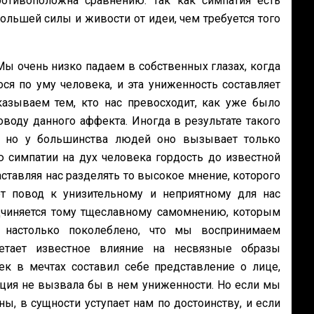
отивоположна сравнению. Так как симпатия есть
ольшей силы и живости от идеи, чем требуется того
Мы очень низко падаем в собственных глазах, когда
я по уму человека, и эта униженность составляет
зываем тем, кто нас превосходит, как уже было
оду данного аффекта. Иногда в результате такого
, но у большинства людей оно вызывает только
 симпатии на дух человека гордость до известной
заставляя нас разделять то высокое мнение, которого
т повод к унизительному и неприятному для нас
дчиняется тому тщеславному самомнению, которым
 настолько поколеблено, что мы воспринимаем
етает известное влияние на несвязные образы
ек в мечтах составил себе представление о лице,
кция не вызвала бы в нем униженности. Но если мы
, в сущности уступает нам по достоинству, и если