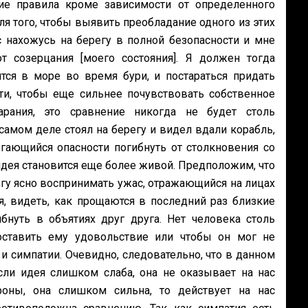
ие правила кроме зависимости от определенного
я того, чтобы выявить преобладание одного из этих
 нахожусь на берегу в полной безопасности и мне
т созерцания [моего состояния]. Я должен тогда
тся в море во время бури, и постараться придать
и, чтобы еще сильнее почувствовать собственное
рания, это сравнение никогда не будет столь
самом деле стоял на берегу и видел вдали корабль,
гающийся опасности погибнуть от столкновения со
идея становится еще более живой. Предположим, что
огу ясно воспринимать ужас, отражающийся на лицах
, видеть, как прощаются в последний раз близкие
нуть в объятиях друг друга. Нет человека столь
оставить ему удовольствие или чтобы он мог не
 симпатии. Очевидно, следовательно, что в данном
сли идея слишком слаба, она не оказывает на нас
роны, она слишком сильна, то действует на нас