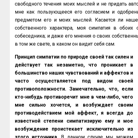
свободного течения моих мыслей и не придать авт
мне как пользующееся его согласием и одобрени
предметом его и моих мыслей. Касается ли наше
собственного характера, моя симпатия в обоих
собеседника; и даже его мнения о своих собственн
в том же свете, в каком он видит себя сам.
Принцип симпатии по природе своей так силен и
действует так незаметно, что проникает в
большинство наших чувствований и аффектов и
часто осуществляется под видом своей
противоположности. Замечательно, что, если
кто-нибудь противоречит мне в чем-либо, чего
мне сильно хочется, и возбуждает своим
противодействием мой аффект, я всегда до
известной степени симпатизирую ему и мое
возбуждение проистекает исключительно из
этого источника.
В данном случае мы можем