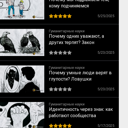
кому подчиняемся
5/25/2025
Гуманитарные науки
Почему одних уважают, а
других терпят? Закон
социального достоинства по
5/23/2025
Спенсеру
Гуманитарные науки
Почему умные люди верят в
глупости? Ловушки
мышления, о которых
5/23/2025
предупреждал Милль
Гуманитарные науки
Идентичность через знак: как
работают сообщества
5/17/2025