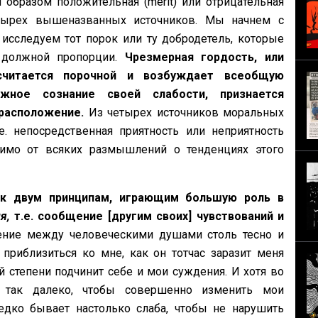
 образом положительная (merit) или отрицательная
четырех вышеназванных источников. Мы начнем с
исследуем тот порок или ту добродетель, которые
 должной пропорции.
Чрезмерная гордость, или
считается порочной и возбуждает всеобщую
жное сознание своей слабости, признается
расположение.
Из четырех источников моральных
е. непосредственная приятность или неприятность
симо от всяких размышлений о тенденциях этого
к двум принципам, играющим большую роль в
я,
т.е. сообщение [другим своих] чувствований и
ение между человеческими душами столь тесно и
приблизиться ко мне, как он тотчас заразит меня
степени подчинит себе и мои суждения. И хотя во
я так далеко, чтобы совершенно изменить мои
едко бывает настолько слаба, чтобы не нарушить