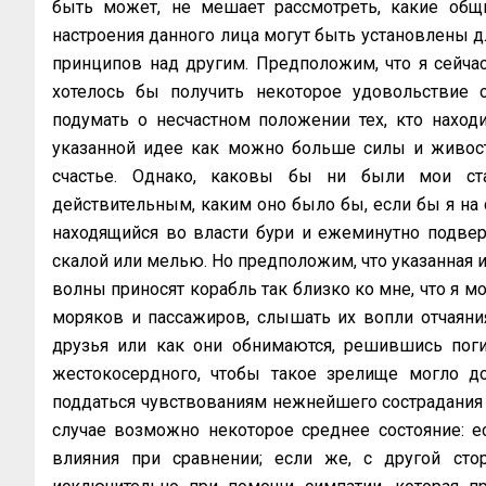
быть может, не мешает рассмотреть, какие общ
настроения данного лица могут быть установлены дл
принципов над другим. Предположим, что я сейчас
хотелось бы получить некоторое удовольствие о
подумать о несчастном положении тех, кто находи
указанной идее как можно больше силы и живост
счастье. Однако, каковы бы ни были мои ста
действительным, каким оно было бы, если бы я на 
находящийся во власти бури и ежеминутно подвер
скалой или мелью. Но предположим, что указанная 
волны приносят корабль так близко ко мне, что я м
моряков и пассажиров, слышать их вопли отчаяния
друзья или как они обнимаются, решившись погиб
жестокосердного, чтобы такое зрелище могло д
поддаться чувствованиям нежнейшего сострадания и
случае возможно некоторое среднее состояние: е
влияния при сравнении; если же, с другой сто