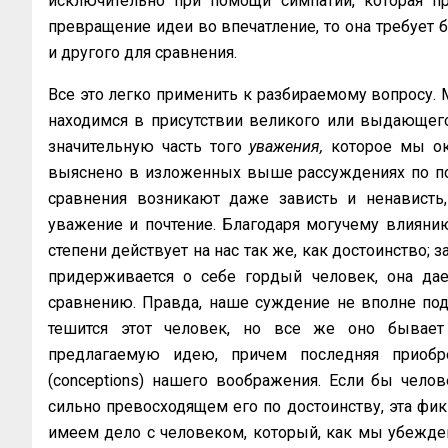
исключительно при помощи симпатии, которая пр
превращение идеи во впечатление, то она требует б
и другого для сравнения.
Все это легко применить к разбираемому вопросу. 
находимся в присутствии великого или выдающегос
значительную часть того
уважения,
которое мы ока
выяснено в изложенных выше рассуждениях по пов
сравнения возникают даже зависть и ненависть
уважение и почтение. Благодаря могучему влиянию
степени действует на нас так же, как достоинство; 
придерживается о себе гордый человек, она дае
сравнению. Правда, наше суждение не вполне по
тешится этот человек, но все же оно бывает
предлагаемую идею, причем последняя приобр
(conceptions) нашего воображения. Если бы челов
сильно превосходящем его по достоинству, эта фи
имеем дело с человеком, который, как мы убеждены