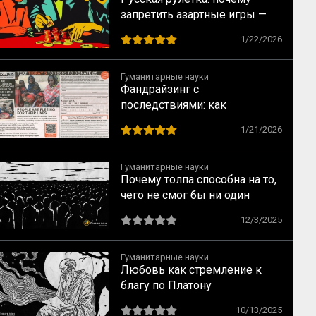
запретить азартные игры —
всё равно что запретить
1/22/2026
понедельники
Гуманитарные науки
Фандрайзинг с
последствиями: как
благотворительность калечит
1/21/2026
тех, кому помогает
Гуманитарные науки
Почему толпа способна на то,
чего не смог бы ни один
человек: ключевые
12/3/2025
механизмы по Лебону
Гуманитарные науки
Любовь как стремление к
благу по Платону
10/13/2025