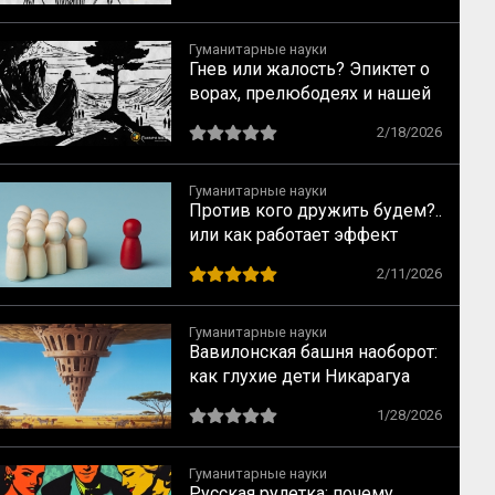
Гуманитарные науки
Гнев или жалость? Эпиктет о
ворах, прелюбодеях и нашей
свободе
2/18/2026
Гуманитарные науки
Против кого дружить будем?..
или как работает эффект
общего врага
2/11/2026
Гуманитарные науки
Вавилонская башня наоборот:
как глухие дети Никарагуа
изобрели язык, которого не
1/28/2026
было (и как на их примере
создаются субкультуры)
Гуманитарные науки
Русская рулетка: почему