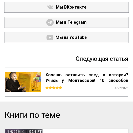
Мы ВКонтакте
Мы в Telegram
Мы на YouTube
Следующая статья
Хочешь оставить след в истории?
Учись у Монтессори! 10 способов
сохранить наследие
4/7/2025
Почему даже самые выдающиеся 
педагогические идеи могут быть забыты 
спустя десятилетия? Почему успешные 
методики не всегда получают широкое 
Книги по теме
распространение? Как убедиться, что 
ваш труд продолжат будущие 
поколения? Ответы на эти вопросы 
можно найти, изучив опыт Марии 