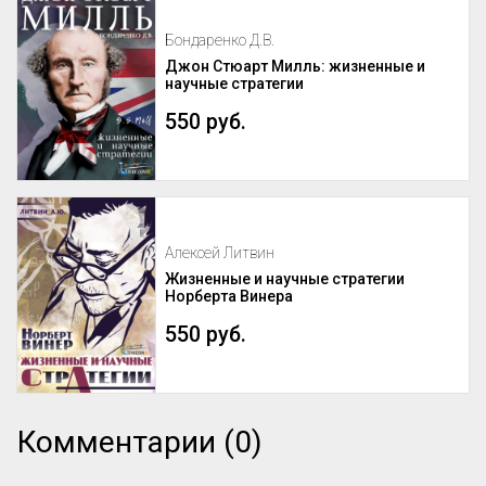
Монтессори — педагога, который не 
только разработал уникальную систему 
воспитания, но и создал механизм её 
Бондаренко Д.В.
сохранения и развития по всему миру.

Джон Стюарт Милль: жизненные и
научные стратегии
Эти вопросы особенно актуальны для 
женщин-новаторов, которые 
550 руб.
разрабатывают авторские методики, но 
сталкиваются с трудностями в их 
продвижении и институ...
Алексей Литвин
Жизненные и научные стратегии
Норберта Винера
550 руб.
Комментарии (0)