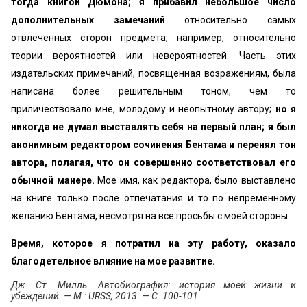
тогда книгой Дюмона; я прибавил небольшое число
дополнительных замечаний
относительно самых
отвлеченных сторон предмета, например, относительно
теории вероятностей или невероятностей. Часть этих
издательских примечаний, посвященная возражениям, была
написана более решительным тоном, чем то
приличествовало мне, молодому и неопытному автору;
но я
никогда не думал выставлять себя на первый план; я был
анонимным редактором сочинения Бентама и перенял тон
автора, полагая, что он совершенно соответствовал его
обычной манере.
Мое имя, как редактора, было выставлено
на книге только после отпечатания и то по непременному
желанию Бентама, несмотря на все просьбы с моей стороны.
Время, которое я потратил на эту работу, оказало
благодетельное влияние на мое развитие.
Дж. Ст. Милль. Автобиография: история моей жизни и
убеждений. — М.: URSS, 2013. — С. 100-101.