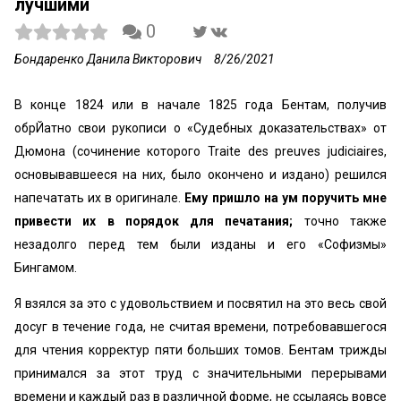
лучшими
0
Бондаренко Данила Викторович
8/26/2021
В конце 1824 или в начале 1825 года Бентам, получив
обрЙатно свои рукописи о «Судебных доказательствах» от
Дюмона (сочинение которого Traite des preuves judiciaires,
основывавшееся на них, было окончено и издано) решился
напечатать их в оригинале.
Ему пришло на ум поручить мне
привести их в порядок для печатания;
точно также
незадолго перед тем были изданы и его «Софизмы»
Бингамом.
Я взялся за это с удовольствием и посвятил на это весь свой
досуг в течение года, не считая времени, потребовавшегося
для чтения корректур пяти больших томов. Бентам трижды
принимался за этот труд с значительными перерывами
времени и каждый раз в различной форме, не ссылаясь вовсе