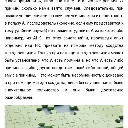
своей причиной А, либо оно имеет столько же различных
причин, сколько нами взято случаев. Следовательно, при
всяком увеличении числа случаев усиливается и вероятность
в пользу А. Исследователь (конечно, если ему представится к
тому удобный случай) не преминет удалить А из какого-либо
например, из АНК –из этих сочетаний и, произведя опыт
отдельно над НК, призвать на помощь методу сходства
метод различия. Только при помощи метода различия может
быть установлено, что А есть причина а, но что А есть либо
причина а либо другое следствие какой-либо новой, общей
ему с а причины, – это может быть несомненностью доказано
и при помощи метода сходства, лишь бы случаев взято было
значительное количество и они были достаточно
разнообразны.