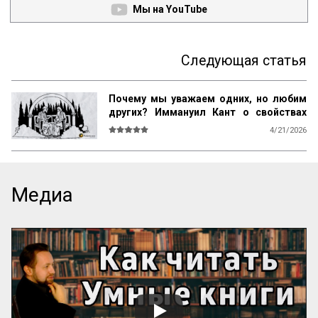
Мы на YouTube
Следующая статья
Почему мы уважаем одних, но любим
других? Иммануил Кант о свойствах
возвышенного и прекрасного
4/21/2026
О СВОЙСТВАХ ВОЗВЫШЕННОГО И 
ПРЕКРАСНОГО У ЧЕЛОВЕКА ВООБЩЕ

Ум возвышен, остроумие прекрасно. 
Медиа
Смелость возвышенна и величественна, 
хитрость ничтожна, но красива. 
Осторожность, говорил Кромвель, есть 
добродетель бургомистра. Правдивость 
и честность просты и благородны, шутка 
и угодливая лесть тонки и красивы. 
Учтивость украшение добродетели. 
Бескорыстное служебное рвение 
благородно, утонченность и вежливость 
прекрасны. Возвышенные свойства 
внушают уважение, прекрасные любовь. 
Люди, чувство которых обращено 