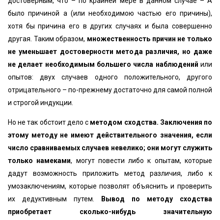
достоверным, что – по крайней мере в данном случае – А
было причиной а (или необходимою частью его причины),
хотя бы причина его в других случаях и была совершенно
другая. Таким образом,
множественность причин не только
не уменьшает достоверности метода различия, но даже
не делает необходимым большего числа наблюдений
или
опытов: двух случаев одного положительного, другого
отрицательного – по-прежнему достаточно для самой полной
и строгой индукции.
Но не так обстоит дело с
методом сходства. Заключения по
этому методу не имеют действительного значения, если
число сравниваемых случаев невелико; они могут служить
только намеками
, могут повести либо к опытам, которые
дадут возможность приложить метод различия, либо к
умозаключениям, которые позволят объяснить и проверить
их дедуктивным путем.
Вывод по методу сходства
приобретает сколько-нибудь значительную