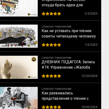
откуда брать идеи для
контента
2/5/2025
Livrezon-технологии
Как не уставать при чтении:
советы читающему человеку
1/3/2025
Livrezon-технологии
ДНЕВНИК ПЕДАГОГА. Запись
#74: Упражнение «Жалоба
небу»
12/20/2024
Livrezon-технологии
Как развивались
представления о чтении с
Античности до наших дней
10/30/2024