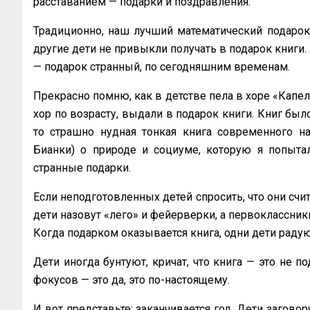
расставанием — подарки и поздравления.
Традиционно, наш лучший математический подарок 
другие дети не привыкли получать в подарок книги.
— подарок странный, по сегодняшним временам.
Прекрасно помню, как в детстве пела в хоре «Капел
хор по возрасту, выдали в подарок книги. Книг был
то страшно нудная тонкая книга современного на
Бианки) о природе и социуме, которую я попытал
странные подарки.
Если неподготовленных детей спросить, что они счи
дети назовут «‎лего» и фейерверки, а первоклассник
Когда подарком оказывается книга, одни дети радую
Дети иногда бунтуют, кричат, что книга — это не п
фокусов — это да, это по-настоящему.
И вот представьте: заканчивается год. Дети заговор