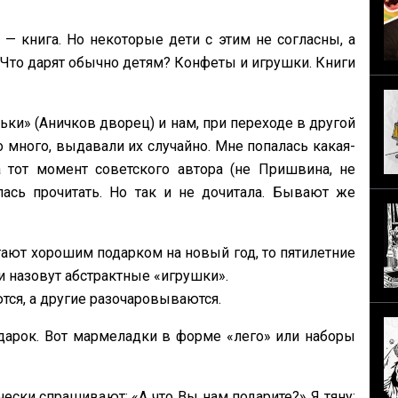
— книга. Но некоторые дети с этим не согласны, а
 Что дарят обычно детям? Конфеты и игрушки. Книги
ьки» (Аничков дворец) и нам, при переходе в другой
о много, выдавали их случайно. Мне попалась какая-
 тот момент советского автора (не Пришвина, не
ась прочитать. Но так и не дочитала. Бывают же
тают хорошим подарком на новый год, то пятилетние
и назовут абстрактные «‎игрушки».
тся, а другие разочаровываются.
одарок. Вот мармеладки в форме «‎лего» или наборы
чески спрашивают: «‎А что Вы нам подарите?» Я тяну: