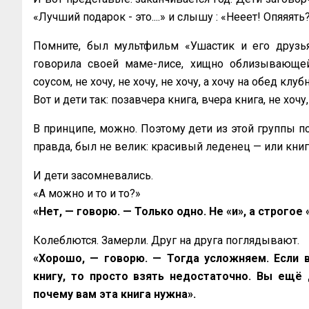
«‎Лучший подарок - это....» и слышу : «‎Нееет! Опяяять
Помните, был мультфильм «‎Ушастик и его друзь
говорила своей маме-лисе, хищно облизывающейс
соусом, не хочу, не хочу, не хочу, а хочу на обед кл
Вот и дети так: позавчера книга, вчера книга, не хочу,
В принципе, можно. Поэтому дети из этой группы п
правда, был не велик: красивый леденец — или книг
И дети засомневались.
«‎А можно и то и то?»
«Нет, — говорю. — Только одно. Не «и», а строгое 
Колеблются. Замерли. Друг на друга поглядывают.
«‎Хорошо, — говорю. — Тогда усложняем. Если 
книгу, то просто взять недостаточно. Вы ещё
почему вам эта книга нужна».