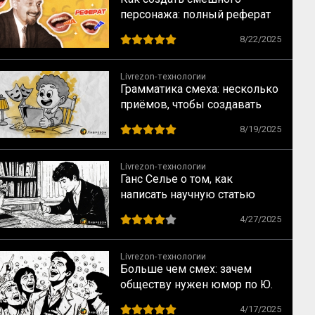
персонажа: полный реферат
по книге В. Я. Проппа
8/22/2025
«Проблемы комизма и
смеха»
Livrezon-технологии
Грамматика смеха: несколько
приёмов, чтобы создавать
юмор с помощью языка
8/19/2025
Livrezon-технологии
Ганс Селье о том, как
написать научную статью
4/27/2025
Livrezon-технологии
Больше чем смех: зачем
обществу нужен юмор по Ю.
Тамбергу
4/17/2025