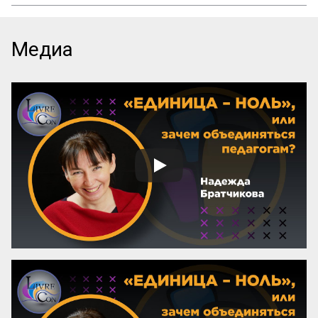
В мире существует множество 
литературы, рассказывающей 
начинающим авторам о том, как и что 
писать, каким должен быть сюжет, герои, 
Медиа
язык, образы и оформление. Но нет ни 
одной книги, которая бы рассказывала о 
самом главном — как придумать 
название! А ведь именно название, а 
вовсе не содержание, приносит книге 
успех! Кто думает иначе — пусть 
проведет простой эксперимент: спросит 
у кого угодно, какая книга более 
знаменита: про черта в городе или про 
джинна в деревне? Никто вам ничего 
вразумительного не скажет. Но если 
поставить вопрос иначе: какая книга 
более знаменита: «‎Мастер и Маргарита» 
или «...