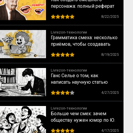
персонажа: полный реферат
по книге В. Я. Проппа
8/22/2025
«Проблемы комизма и
смеха»
Livrezon-технологии
Грамматика смеха: несколько
приёмов, чтобы создавать
юмор с помощью языка
8/19/2025
Livrezon-технологии
Ганс Селье о том, как
написать научную статью
4/27/2025
Livrezon-технологии
Больше чем смех: зачем
обществу нужен юмор по Ю.
Тамбергу
4/17/2025