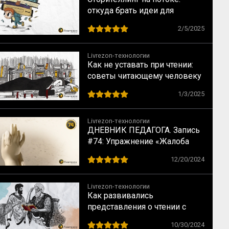
откуда брать идеи для
контента
2/5/2025
Livrezon-технологии
Как не уставать при чтении:
советы читающему человеку
1/3/2025
Livrezon-технологии
ДНЕВНИК ПЕДАГОГА. Запись
#74: Упражнение «Жалоба
небу»
12/20/2024
Livrezon-технологии
Как развивались
представления о чтении с
Античности до наших дней
10/30/2024