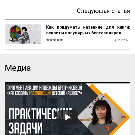
Следующая статья
Как придумать название для книги:
секреты популярных бестселлеров
4/20/2026
В мире существует множество 
литературы, рассказывающей 
начинающим авторам о том, как и что 
писать, каким должен быть сюжет, герои, 
Медиа
язык, образы и оформление. Но нет ни 
одной книги, которая бы рассказывала о 
самом главном — как придумать 
название! А ведь именно название, а 
вовсе не содержание, приносит книге 
успех! Кто думает иначе — пусть 
проведет простой эксперимент: спросит 
у кого угодно, какая книга более 
знаменита: про черта в городе или про 
джинна в деревне? Никто вам ничего 
вразумительного не скажет. Но если 
поставить вопрос иначе: какая книга 
более знаменита: «‎Мастер и Маргарита» 
или «...