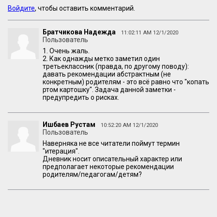
Войдите
, чтобы оставить комментарий.
Братчикова Надежда
11:02:11 AM 12/1/2020
Пользователь
1. Очень жаль.
2. Как однажды метко заметил один
третьеклассник (правда, по другому поводу):
давать рекомендации абстрактным (не
конкретным) родителям - это всё равно что "копать
ртом картошку". Задача данной заметки -
предупредить о рисках.
Ишбаев Рустам
10:52:20 AM 12/1/2020
Пользователь
Наверняка не все читатели поймут термин
"итерация".
Дневник носит описательный характер или
предполагает некоторые рекомендации
родителям/педагогам/детям?