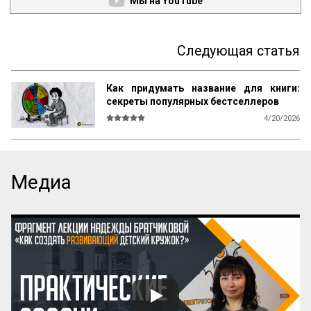
Мы на YouTube
Следующая статья
Как придумать название для книги:
секреты популярных бестселлеров
4/20/2026
В мире существует множество 
литературы, рассказывающей 
начинающим авторам о том, как и что 
писать, каким должен быть сюжет, герои, 
Медиа
язык, образы и оформление. Но нет ни 
одной книги, которая бы рассказывала о 
самом главном — как придумать 
название! А ведь именно название, а 
вовсе не содержание, приносит книге 
успех! Кто думает иначе — пусть 
проведет простой эксперимент: спросит 
у кого угодно, какая книга более 
знаменита: про черта в городе или про 
джинна в деревне? Никто вам ничего 
вразумительного не скажет. Но если 
поставить вопрос иначе: какая книга 