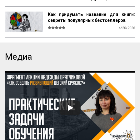
Как придумать название для книги:
секреты популярных бестселлеров
4/20/2026
В мире существует множество 
литературы, рассказывающей 
начинающим авторам о том, как и что 
писать, каким должен быть сюжет, герои, 
Медиа
язык, образы и оформление. Но нет ни 
одной книги, которая бы рассказывала о 
самом главном — как придумать 
название! А ведь именно название, а 
вовсе не содержание, приносит книге 
успех! Кто думает иначе — пусть 
проведет простой эксперимент: спросит 
у кого угодно, какая книга более 
знаменита: про черта в городе или про 
джинна в деревне? Никто вам ничего 
вразумительного не скажет. Но если 
поставить вопрос иначе: какая книга 
более знаменита: «‎Мастер и Маргарита» 
или «...