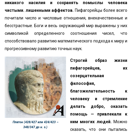
никакого насилия и сохранять помыслы человека
чистыми. лишенными аффектов.
Пифагорейцы более всего
почитали число и числовые отношения, внекачественные и
бесстрастные. Боги и весь окружающий мир выражены у них
символикой определенного соотношения чисел, что
способствовало развитию математического подхода к миру и
прогрессивному развитию точных наук.
Строгий образ жизни
пифагорейцев, их
созерцательная
философия,
благожелательность к
человеку и стремление
делать добро, оказать
помощь — привлекали к
ним многих людей.
Можно
Платон (428/427 или 424/423 –
348/347 до н. э.)
сказать, что они пытались