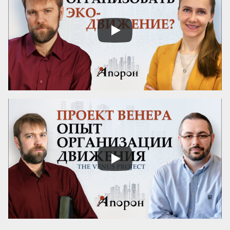
Бескорыстное служебное рвение 
благородно, утонченность и вежливость 
прекрасны. Возвышенные свойства 
внушают уважение, прекрасные любовь. 
Люди, чувство которых обращено 
преимущественно на прекрасное, ищут 
себе честных, вер...