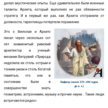
делал акустические опыты. Еще удивительнее были военные
таланты Архита, который выполнял не раз обязанности
стратега. И в первый же раз, как Архита отстранили от
должности, тарентинцы потерпели поражение.
Это о Филолае и Архитс
писал через несколько сот
лет знаменитый римский
архитектор и ученый-
механик Витрувий: «Природа
наделила их столь острым и
тонким умом и столь богатой
памятью, что они в
состоянии были в
Пифагор (около 570—490 годов
до н. э.)
совершенстве знать
геометрию, астрономию, музыку и прочие науки... Такие люди
встречаются редко».