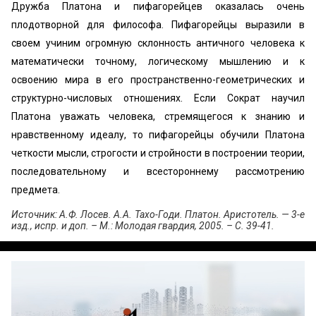
Дружба Платона и пифагорейцев оказалась очень
плодотворной для философа. Пифагорейцы выразили в
своем учиним огромную склонность античного человека к
математически точному, логическому мышлению и к
освоению мира в его пространственно-геометрических и
структурно-числовых отношениях. Если Сократ научил
Платона уважать человека, стремящегося к знанию и
нравственному идеалу, то пифагорейцы обучили Платона
четкости мысли, строгости и стройности в построении теории,
последовательному и всестороннему рассмотрению
предмета.
Источник: А.Ф. Лосев. А.А. Тахо-Годи. Платон. Аристотель. — 3-е
изд., испр. и доп. – М.: Молодая гвардия, 2005. – С. 39-41.