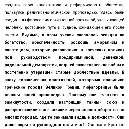
создать свою калокагатию и реформировать общество,
пользуясь религиозно-этической проповедью. Здесь были
соединены философия с жизненной практикой, указывающей
человеку достойный путь к судьбе, ожидающей его после
смерти.
Видимо, в этом учении сказалась реакция на
богатство, обеспеченность, роскошь, аморализм и
скептицизм, которые развивались в греческих полисах
под руководством предприимчивой, денежной,
радикальной демократии, ведшей захватнические войны и
постепенно утерявшей старые доблестные идеалы. В
эпоху тиранических властителей, которыми славились
греческие города Великой Греции, пифагорейцы были
опасны своей проповедью. Поэтому они тяготели к
замкнутости, создали настоящий тайный союз и
распространили свое влияние через членов общества во
многих городах, где те занимали видные должности. Они
даже скрытно руководили политикой.
Однако в Кротоне