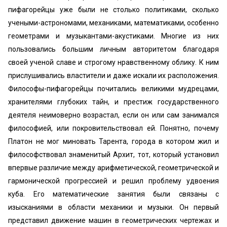
пифагорейцы уже были не столько политиками, сколько
учеными-астрономами, механиками, математиками, особенно
геометрами и музыкантами-акустиками. Многие из них
пользовались большим личным авторитетом благодаря
своей ученой славе и строгому нравственному облику. К ним
прислушивались властители и даже искали их расположения.
Философы-пифагорейцы почитались великими мудрецами,
хранителями глубоких тайн, и престиж государственного
деятеля неимоверно возрастал, если он или сам занимался
философией, или покровительствовал ей. Понятно, почему
Платон не мог миновать Тарента, города в котором жил и
философствовал знаменитый Архит, тот, который установил
впервые различие между арифметической, геометрической и
гармонической прогрессией и решил проблему удвоения
куба. Его математические занятия были связаны с
изысканиями в области механики и музыки. Он первый
представил движение машин в геометрических чертежах и