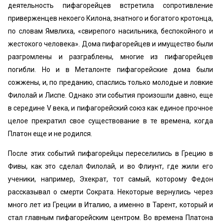
деятельность пифагорейцев встретила сопротивление
приверженцев некоего Килона, знатного и богатого кротонца,
по словам Ямвлиха, «свирепого насильника, беспокойного и
жестокого человека». Дома пифагорейцев и имущество были
разгромлены и разграблены, многие из пифагорейцев
погибли. Но и в Металонте пифагорейские дома были
сожжены, и, по преданию, спаслись только молодые и ловкие
Филолай и Лиспе. Однако эти события произошли давно, еще
в середине V века, и пифагорейский союз как единое прочное
целое прекратил свое существование в те времена, когда
Платон еще и не родился.
После этих событий пифагорейцы переселились в Грецию в
Фивы, как это сделал Филолай, и во Флиунт, где жили его
ученики, например, Эхекрат, тот самый, которому Федон
рассказывал о смерти Сократа. Некоторые вернулись через
много лет из Греции в Италию, а именно в Тарент, который и
стал главным пифагорейским центром. Во времена Платона