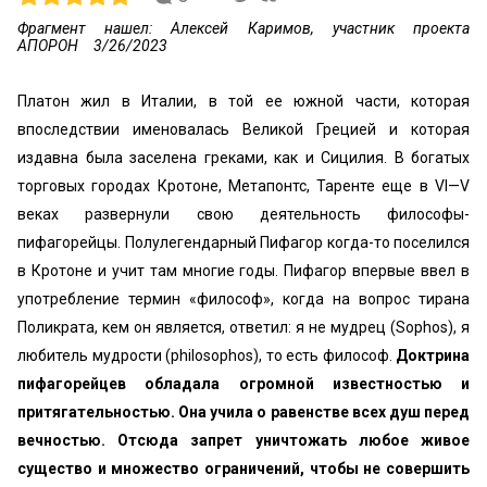
Фрагмент нашел: Алексей Каримов, участник проекта
АПОРОН
3/26/2023
Платон жил в Италии, в той ее южной части, которая
впоследствии именовалась Великой Грецией и которая
издавна была заселена греками, как и Сицилия. В богатых
торговых городах Кротоне, Метапонтс, Таренте еще в VI—V
веках развернули свою деятельность философы-
пифагорейцы. Полулегендарный Пифагор когда-то поселился
в Кротоне и учит там многие годы. Пифагор впервые ввел в
употребление термин «философ», когда на вопрос тирана
Поликрата, кем он является, ответил: я не мудрец (Sophos), я
любитель мудрости (philosophos), то есть философ.
Доктрина
пифагорейцев обладала огромной известностью и
притягательностью. Она учила о равенстве всех душ перед
вечностью. Отсюда запрет уничтожать любое живое
существо и множество ограничений, чтобы не совершить