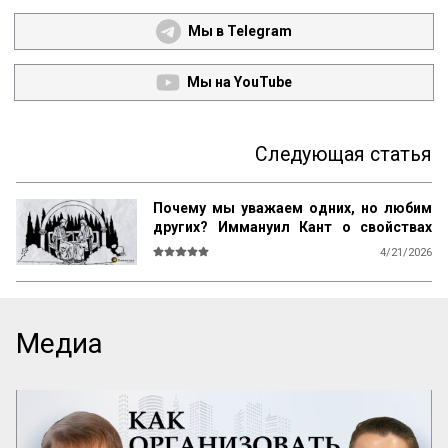
Мы в Telegram
Мы на YouTube
Следующая статья
Почему мы уважаем одних, но любим
других? Иммануил Кант о свойствах
возвышенного и прекрасного
4/21/2026
О СВОЙСТВАХ ВОЗВЫШЕННОГО И 
ПРЕКРАСНОГО У ЧЕЛОВЕКА ВООБЩЕ

Ум возвышен, остроумие прекрасно. 
Медиа
Смелость возвышенна и величественна, 
хитрость ничтожна, но красива. 
Осторожность, говорил Кромвель, есть 
добродетель бургомистра. Правдивость 
и честность просты и благородны, шутка 
и угодливая лесть тонки и красивы. 
Учтивость украшение добродетели. 