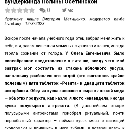
вундеркинда Полины Осетинской
0
Фрагмент нашла Виктория Матущенко, модератор клуба
LivreLady
12/3/2023
Вскоре после начала учебного года отец забрал меня жить к
себе, и я, разом лишенная маминых сырников и кашек, иногда
теряла сознание от голо­да.
У Олега Евгеньевича было
своеобразное пред­ставление о питании, ввиду чего мой
завтрак мог состоять из стакана яблочного уксуса,
наполовину разбавленного водой (это считалось крайне
полез­ным) пяти таблеток «Ревита» и двадцати таблеток
аскорбинки. Обед из куска засохшего сыра с лож­кой меда
— оба этих продукта, как назло, я люто не­навидела, иногда
куска полусырого антрекота.
(В дальнейшем откорм
полусырыми антрекотами приобрел ритуальный, почти
первобытный харак­тер — поймав кусок мяса с шипящей
сковородки и впившись в него зубами, я возвращалась к