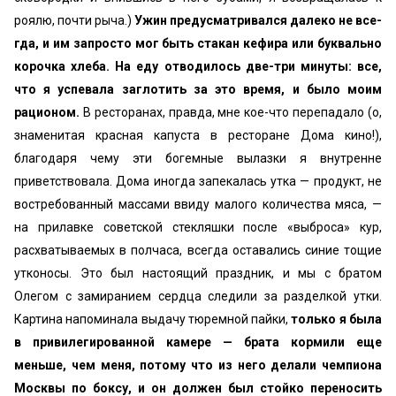
роялю, почти рыча.)
Ужин предусматривался далеко не все­
гда, и им запросто мог быть стакан кефира или бук­вально
корочка хлеба. На еду отводилось две-три ми­нуты: все,
что я успевала заглотить за это время, и было моим
рационом.
В ресторанах, правда, мне кое-что перепадало (о,
знаменитая красная капуста в ресторане Дома кино!),
благодаря чему эти богем­ные вылазки я внутренне
приветствовала. Дома иногда запекалась утка — продукт, не
востребован­ный массами ввиду малого количества мяса, —
на прилавке советской стекляшки после «выброса» кур,
расхватываемых в полчаса, всегда оставались синие тощие
утконосы. Это был настоящий празд­ник, и мы с братом
Олегом с замиранием сердца следили за разделкой утки.
Картина напоминала выдачу тюремной пайки,
только я была
в привиле­гированной камере — брата кормили еще
меньше, чем меня, потому что из него делали чемпиона
Мос­квы по боксу, и он должен был стойко переносить