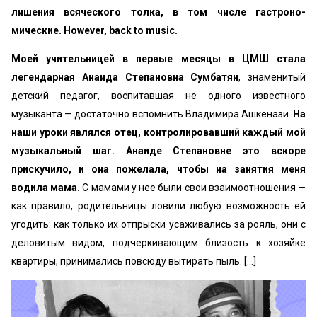
лишения всяческого толка, в том числе гастроно­
мические. However, back to music.
Моей учительницей в первые месяцы в ЦМШ ста­ла
легендарная Анаида Степановна Сумбатян
, знаме­нитый
детский педагог, воспитавшая не одного из­вестного
музыканта — достаточно вспомнить Владимира Ашкенази.
На
наши уроки являлся отец, контролировавший каждый мой
музыкальный шаг. Анаиде Степановне это вскоре
прискучило, и она пожелала, чтобы на занятия меня
водила мама.
С ма­мами у нее были свои взаимоотношения —
как пра­вило, родительницы ловили любую возможность ей
угодить: как только их отпрыски усаживались за ро­яль, они с
деловитым видом, подчеркивающим бли­зость к хозяйке
квартиры, принимались повсюду
вытирать пыль. […]