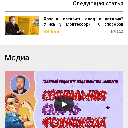
Следующая статья
Хочешь оставить след в истории?
Учись у Монтессори! 10 способов
сохранить наследие
4/7/2025
Почему даже самые выдающиеся 
педагогические идеи могут быть забыты 
спустя десятилетия? Почему успешные 
методики не всегда получают широкое 
Медиа
распространение? Как убедиться, что 
ваш труд продолжат будущие 
поколения? Ответы на эти вопросы 
можно найти, изучив опыт Марии 
Монтессори — педагога, который не 
только разработал уникальную систему 
воспитания, но и создал механизм её 
сохранения и развития по всему миру.

Эти вопросы особенно актуальны для 
женщин-новаторов, которые 
разрабатывают авторские методики, но 
сталкиваются с трудностями в их 
продвижении и институ...