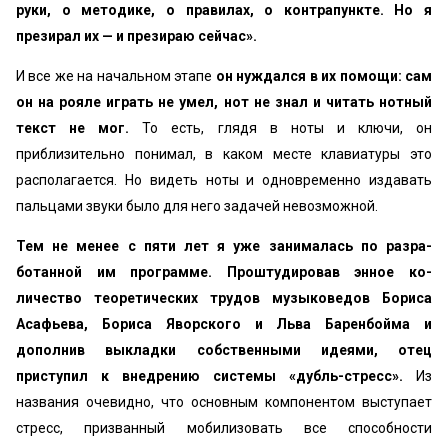
руки, о методике, о правилах, о контрапункте. Но я
презирал их — и презираю сейчас».
И все же на начальном этапе
он нуждался в их по­мощи: сам
он на рояле играть не умел, нот не знал и читать нотный
текст не мог.
То есть, глядя в ноты и ключи, он
приблизительно понимал, в каком месте клавиатуры это
располагается. Но видеть ноты и одновременно издавать
пальцами звуки было для него задачей невозможной.
Тем не менее с пяти лет я уже занималась по разра­
ботанной им программе. Проштудировав энное ко­
личество теоретических трудов музыковедов Бори­са
Асафьева, Бориса Яворского и Льва Баренбойма и
дополнив выкладки собственными идеями, отец
приступил к внедрению системы «дубль-стресс».
Из
названия очевидно, что основным компонентом выступает
стресс, призванный мобилизовать все спо­собности