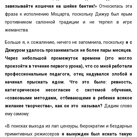
завязывайте кошечке на шейке бантик!»
Относилась эта
фраза к исполнению Моцарта, по­скольку Дижур был ярым
противником салонной традиции и не терпел в игре
жеманства.
Больше я, к сожалению, ничего не запомнила, по­скольку
и с
Дижуром удалось прозаниматься не бо­лее пары месяцев.
Через небольшой промежуток вре­мени (это могло
произойти в течение первого урока), что со мной работали
профессиональные педагоги, отец надувался злобой и
начинал прыскать ядом. Что это было: ревность,
категорическое несогласие с си­стемой обучения,
«совковыми методами, отбивающими в ребенке всякое
желание творчества», как он это называл?
Дадим слово
ему самому:
«В поисках выхода из лап цензуры, бюрократии и бездарных
примитивных режиссеров
я вынужден был искать такую