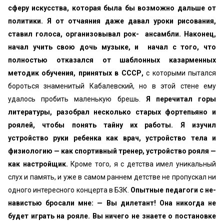
сферу искусства, которая была бы воз­можно дальше от
политики. Я от отчаяния даже давал уроки рисования,
ставил голоса, организовывал рок- ансамбли. Наконец,
начал учить свою дочь музыке, и начал с того, что
полностью отказался от шаблонных казарменных
методик обучения, принятых в СССР,
с которыми пытался
бороться знаменитый Кабалевс­кий, но в этой стене ему
удалось пробить маленькую брешь.
Я перечитал горы
литературы, разобрал несколько старых фортепьяно и
роялей, чтобы понять тайну их работы. Я изучил
устройство руки ребенка как врач, устройство тела и
физиологию — как спортив­ный тренер, устройство рояля —
как настройщик.
Кро­ме того, я с детства имел уникальный
слух и память, и уже в самом раннем детстве не пропускал ни
одного интересного концерта в БЗК.
Опытные педагоги с не­
навистью бросали мне: — Вы дилетант! Она никогда не
будет играть на рояле. Вы ничего не знаете о поста­новке