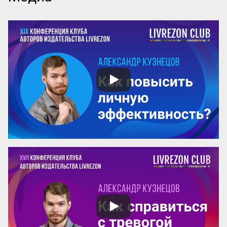
способа мышления. Этот способ 
мышления так же, как и все остальные, 
ведет к образованию связей, к 
установлению отношений между 
различными конкретными 
впечатлениями, к объединению и 
обобщению отдельных предметов, к 
упорядочению и систематизации всего 
опыта ребенка.

Но способ объединения различных 
конкретных предметов в общие группы, 
характер устанавливаемых при этом 
связей, структура возник...