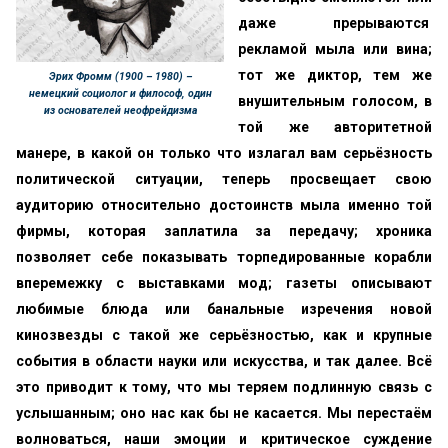
даже прерываются
рекламой мыла или вина;
тот же диктор, тем же
Эрих Фромм (1900 – 1980) –
немецкий социолог и философ, один
внушительным голосом, в
из основателей неофрейдизма
той же авторитетной
манере, в какой он только что излагал вам серьёзность
политической ситуации, теперь просвещает свою
аудиторию относительно достоинств мыла именно той
фирмы, которая заплатила за передачу; хроника
позволяет себе показывать торпедированные корабли
вперемежку с выставками мод; газеты описывают
любимые блюда или банальные изречения новой
кинозвезды с такой же серьёзностью, как и крупные
события в области науки или искусства, и так далее. Всё
это приводит к тому, что мы теряем подлинную связь с
услышанным; оно нас как бы не касается. Мы перестаём
волноваться, наши эмоции и критическое суждение