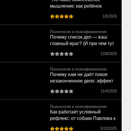
мышление: как ребёнок
переходит от образов к
1/8/2026
понятиям по Выготскому
Психология и психофизиология
Почему список дел — ваш
главный враг? (И при чем тут
забытая запонка)
12/8/2025
Психология и психофизиология
Почему нам не даёт покоя
незаконченное дело: эффект
незавершённого действия по
11/4/2025
Курту Левину
Психология и психофизиология
Как работает условный
рефлекс: от собаки Павлова к
человеку
5/23/2025