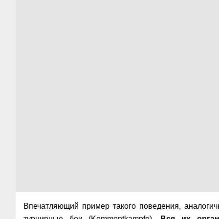
Впечатляющий пример такого поведения, аналогич
турнирные бои (Kommentkampfe).
Вся их орга