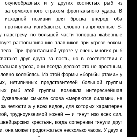
окунеобразных и у других костистых рыб из
заторможенного страхом фронтального удара. В
исходной позиции для броска вперед оба
противника изгибаются, словно напряженные S-
у навстречу, по большей части топорща жаберные
твует растопыриванию плавников при угрозе боком,
 тела. При фронтальной угрозе у очень многих рыб
ватают друг друга за пасть, но в соответствии с
альная угроза, они всегда делают это не яростным,
ловно колеблясь. Из этой формы «борьбы ртами» у
х, нетипичных представителей большой группы
ных рыб этой группы, возникла интереснейшая
в буквальном смысле слова «меряются силами», не
 за челюсти а у всех видов, для которых характерен
той, трудноуязвимой кожей — и тянут изо всех сил.
вейцарских крестьян, когда соперники тянули друг
, она может продолжаться несколько часов. У двух в