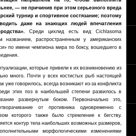
льнее, — не причинив при этом серьезного вреда
рский турнир и спортивное состязание; поэтому
водить даже на знающих людей впечатления
ородства».
Среди цихлид есть вид Cichlasoma
им названием, распространенным у американских
си» по имени чемпиона мира по боксу, вошедшего в
ведения.
итуализации, которые привели к их возникновению из
но много. Почти у всех костистых рыб настоящей
к уже говорилось, всегда возникают из-за конфликта
реди этих поз в наибольшей степени развилось в
вание развернутым боком. Первоначально это,
творачивание от противника одновременно с
вом которого также было стремление к бегству.
яется контур тела наибольших возможных размеров,
ополнительными морфологическими изменениями