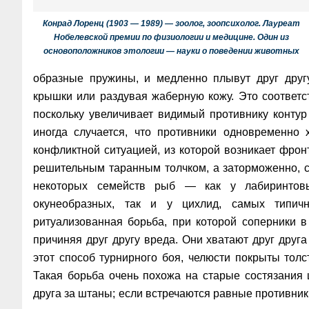
Конрад Лоренц (1903 — 1989) — зоолог, зоопсихолог. Лауреат
Нобелевской премии по физиологии и медицине. Один из
основоположников этологии — науки о поведении животных
образные пружины, и медленно плывут друг друг
крышки или раздувая жаберную кожу. Это соответс
поскольку увеличивает видимый противнику контур
иногда случается, что противники одновременно х
конфликтной ситуацией, из которой возникает фронт
решительным таранным толчком, а заторможенно, с
некоторых семейств рыб — как у лабиринтовы
окунеобразных, так и у цихлид, самых типич
ритуализованная борьба, при которой соперники 
причиняя друг другу вреда. Они хватают друг друга
этот способ турнирного боя, челюсти покрыты толс
Такая борьба очень похожа на старые состязания ш
друга за штаны; если встречаются равные противники