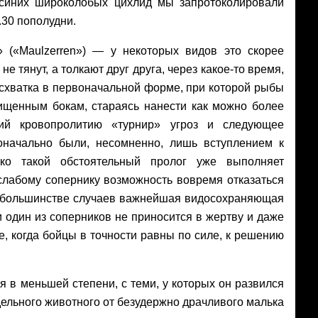
 синих широколобых цихлид мы запротоколировали
.30 пополудни.
 («Maulzerren») — у некоторых видов это скорее
е тянут, а толкают друг друга, через какое-то время,
 схватка в первоначальной форме, при которой рыбы
ищенным бокам, стараясь нанести как можно более
ий кровопролитию «турнир» угроз и следующее
оначально были, несомненно, лишь вступлением к
ко такой обстоятельный пролог уже выполняет
слабому сопернику возможность вовремя отказаться
в большинстве случаев важнейшая видосохраняющая
один из соперников не приносится в жертву и даже
, когда бойцы в точности равны по силе, к решению
 в меньшей степени, с теми, у которых он развился
тдельного животного от безудержно драчливого малька