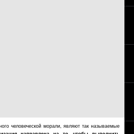
ного человеческой морали, являют так называемые
низация направлена на то, чтобы выполнить