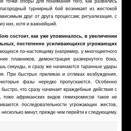
е точки опоры для понимания того, как развились
лагородный турнирный бой возникает из жестокой
висимым друг от друга процессам; ритуализация, с
из них, хотя и важнейший.
ою состоит, как уже упоминалось, в увеличении
льных, постепенно усиливающихся угрожающих
ающихся по-настоящему (например, у многоцветного
ние плавников, демонстрация развернутого бока,
шь секунды, и сразу же начинаются таранные удары
я. При быстрых приливах и отливах возбуждения,
екоторые фазы нередко пропускаются. Особенно
быстро, что сразу начинает враждебные действия с
х, тоже африканских видов гемихромисов такое не
живаются последовательности угрожающих жестов,
 несколько минут, прежде чем перейти к следующему.