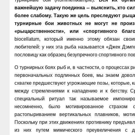
важнейшую задачу поединка -- выяснить, кто си
более слабому. Такую же цель преследуют рыца
турнирные бои животных не могут не произ
«рыцарственности», или «спортивного благ
biocellatum, который именно этому обязан сво
любителей: у них эта рыба называется «Джек Дэмп
пословицу как образец безупречного спортивного по
О турнирных боях рыб и, в частности, о процессах р
первоначальных подлинных боев, мы знаем доволь
схватке предшествуют угрожающие позы, которые, ка
между стремлениями к нападению и к бегству. С
специальный ритуал так называемое импониро
несомненно, было мотивированное страхом о
растопыриванием вертикальных плавников, моти
Поскольку при этих движениях противнику предъявл
из них путем мимического преувеличения с д