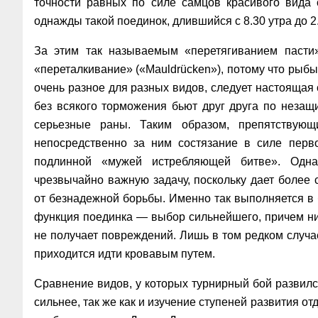
точности равных по силе самцов красивого вида
однажды такой поединок, длившийся с 8.30 утра до 2
За этим так называемым «перетягиванием пасти»
«переталкивание» («Mauldrücken»), потому что рыбы н
очень разное для разных видов, следует настоящая
без всякого торможения бьют друг друга по незащ
серьезные раны. Таким образом, препятствующ
непосредственно за ним состязание в силе перв
подлинной «мужей истребляющей битве». Одна
чрезвычайно важную задачу, поскольку дает более 
от безнадежной борьбы. Именно так выполняется 
функция поединка — выбор сильнейшего, причем ни 
не получает повреждений. Лишь в том редком случае
приходится идти кровавым путем.
Сравнение видов, у которых турнирный бой развился
сильнее, так же как и изучение ступеней развития о