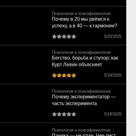
Психология и психофизиология
Почему в 20 мы рвёмся к
успеху, а в 40 — к гармонии?
Как трансформируются наши
5/20/2025
желания
Психология и психофизиология
Бегство, борьба и ступор: как
Курт Левин объясняет
главные конфликты в нашей
5/19/2025
жизни
Психология и психофизиология
Почему экспериментатор —
часть эксперимента
5/18/2025
Психология и психофизиология
Паника — не план. Чек-лист