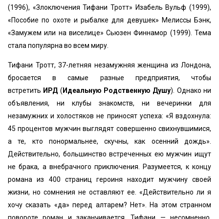
(1996), «Злоключения Тифани Тротт» Изабель Вульф (1999),
«Пособие по охоте и рыбалке для девушек» Мелиссы Бэнк,
«Замужем или на виселице» Сьюзен Финнамор (1999). Тема
стала популярна во всем миру.
Тифани Тротт, 37-летняя незамужняя женщина из Лондона,
бросается в самые разные предприятия, чтобы
встретить
ИРД
(
Идеальную Родственную Душу
). Однако ни
объявления, ни клубы знакомств, ни вечеринки для
незамужних и холостяков не приносят успеха: «Я вздохнула:
45 процентов мужчин выглядят совершенно свихнувшимися,
а те, кто понормальнее, скучны, как осенний дождь».
Действительно, большинство встреченных ею мужчин ищут
не брака, а внебрачного приключения. Разумеется, к концу
романа из 400 страниц героиня находит мужчину своей
жизни, но сомнения не оставляют ее. «Действительно ли я
хочу сказать «да» перед алтарем? Нет». На этом странном
повороте роман и заканчивается. Тифани — несомненно,