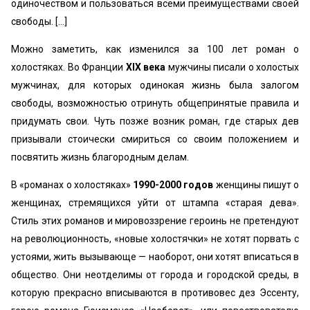
одиночеством и пользоваться всеми преимуществами своей
свободы. […]
Можно заметить, как изменился за 100 лет роман о
холостяках. Во Франции
XIX века
мужчины писали о холостых
мужчинах, для которых одинокая жизнь была залогом
свободы, возможностью отринуть общепринятые правила и
придумать свои. Чуть позже возник роман, где старых дев
призывали стоически смириться со своим положением и
посвятить жизнь благородным делам.
В «романах о холостяках»
1990-2000 годов
женщины пишут о
женщинах, стремящихся уйти от штампа «старая дева».
Стиль этих романов и мировоззрение героинь не претендуют
на революционность, «новые холостячки» не хотят порвать с
устоями, жить вызывающе — наоборот, они хотят вписаться в
общество. Они неотделимы от города и городской среды, в
которую прекрасно вписываются в противовес дез Эссенту,