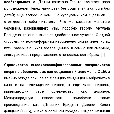
необходимостью.
Детям капитана Гранта помогает пара
молодоженов. Перед нами дети без родителей и супруги без
детей; еще вопрос, с кем — с супругами или с детьми —
отождествит себя читатель... Что же касается женатого
человека, разорвавшего узы, подобно героям Антуана
Блондена, то они вызывают двойственное чувство. С одной
стороны, их нонконформизм несомненно симпатичен, но их
путь, завершающийся возвращением в семью или смертью,
лишь усиливает представление о непреложности брака. […]
Одиночество высококвалифицированных специалистов
впервые обозначилось как социальный феномен в США
, и
именно оттуда пришла во Францию тенденция изображать в
кино и на телевидении героев, а еще чаще героинь,
принимающих свое одиночество как должное.
Международную известность приобрели такие
произведения, как «Дневник Бриджит Джонс» Хелен
Филдинг (1996), «Секс в большом городе» Кэндес Бушнелл