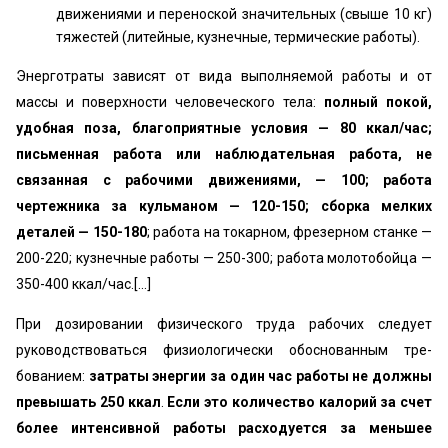
движениями и переноской значительных (свыше 10 кг)
тяжестей (литейные, кузнечные, термические работы).
Энерготраты зависят от вида выполняемой работы и от
массы и поверхности человеческого тела:
полный покой,
удобная поза, благоприятные условия — 80 ккал/час;
письменная работа или наблюдательная ра­бота, не
связанная с рабочими движениями, — 100; рабо­та
чертежника за кульманом — 120-150; сборка мелких
деталей — 150-180
; работа на токарном, фрезерном станке —
200-220; кузнечные работы — 250-300; ра­бота молотобойца —
350-400 ккал/час.[...]
При дозировании физического труда рабочих следует
руководствоваться физиологически обоснованным тре­
бованием:
затраты энергии за один час работы не дол­жны
превышать 250 ккал
.
Если это количество калорий за счет
более интенсивной работы расходуется за мень­шее