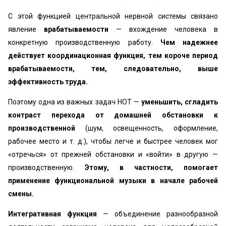
С этой функцией центральной нервной системы свя­зано
явление
врабатываемости
— вхождение че­ловека в
конкретную производственную работу.
Чем надежнее
действует координационная функция, тем ко­роче период
врабатываемости, тем, следовательно, вы­ше
эффективность труда.
Поэтому одна из важных задач НОТ —
уменьшить, сгладить
контраст перехода от домашней обстановки к
производственной
(шум, освещенность, оформление,
рабочее место и т. д.), чтобы легче и быстрее человек мог
«отречься» от прежней обстановки и «войти» в дру­гую —
производственную.
Этому, в частности, помогает
применение функциональной музыки в начале рабочей
смены.
Интегративная функция
— объединение разнообраз­ной