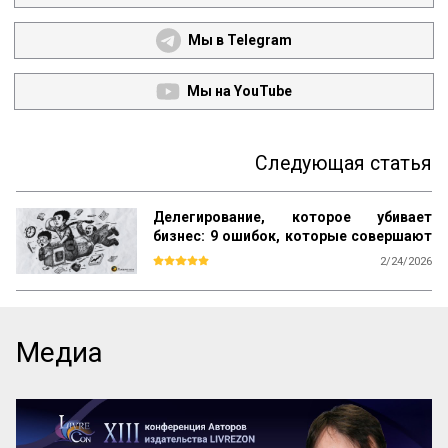
Мы в Telegram
Мы на YouTube
Следующая статья
Делегирование, которое убивает
бизнес: 9 ошибок, которые совершают
прямо сейчас
2/24/2026
Большинство книг по менеджменту учат 
одному: ищи таланты, ставь цели и 
мотивируй. Но на практике эта схема 
даёт сбой. Звёзды уходят, «способные» 
Медиа
сотрудники не справляются со сложными 
задачами, а директор снова погружается 
в «операционку». В чём подвох? 

Мы привыкли делегировать людям, но 
забываем настраивать процессы. Ставка 
на человеческий фактор превращает 