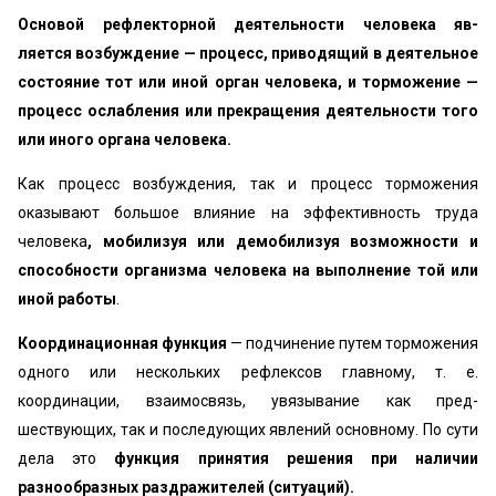
Основой рефлекторной деятельности человека яв­
ляется возбуждение — процесс, приводящий в деятель­ное
состояние тот или иной орган человека, и торможе­ние —
процесс ослабления или прекращения деятельно­сти того
или иного органа человека.
Как процесс возбуждения, так и процесс торможе­ния
оказывают большое влияние на эффективность тру­да
человека
, мобилизуя или демобилизуя возможности и
способности организма человека на выполнение той или
иной работы
.
Координационная функция
— подчинение путем тор­можения
одного или нескольких рефлексов главному, т. е.
координации, взаимосвязь, увязывание как пред­
шествующих, так и последующих явлений основному. По сути
дела это
функция принятия решения при нали­чии
разнообразных раздражителей (ситуаций).