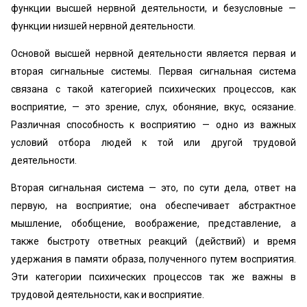
функции высшей нервной деятельности, и без­условные —
функции низшей нервной деятельности.
Основой высшей нервной деятельности является пер­вая и
вторая сигнальные системы. Первая сигнальная система
связана с такой категорией психических про­цессов, как
восприятие, — это зрение, слух, обоняние, вкус, осязание.
Различная способность к восприятию — одно из важных
условий отбора людей к той или дру­гой трудовой
деятельности.
Вторая сигнальная система — это, по сути дела, от­вет на
первую, на восприятие; она обеспечивает аб­страктное
мышление, обобщение, воображение, пред­ставление, а
также быстроту ответных реакций (действий) и время
удержания в памяти образа, по­лученного путем восприятия.
Эти категории психиче­ских процессов так же важны в
трудовой деятельности, как и восприятие.