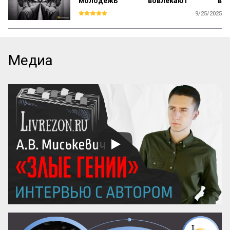
молодёжь вовлекают в
деструктивные сообщества
9/25/2025
Представьте: у вас закончились пары или 
уроки, и вдруг кто-то из знакомых зовёт в 
клуб. Звучит заманчиво, особенно если 
это место по интересам или площадка 
Медиа
для обсуждения идей. Но что, если 
сообщество окажется вовсе не 
безобидным — например, сектой? Не 
стоит думать, что туда попадают только 
«странные» или «сумасшедшие». Такие 
группы действуют по универсальным 
схемам, и зацепить они могут любого.

Как понять, что вы или ваш друг 
оказались в опасном сообществе? Меня 
зовут Захар Федин, я пишу книгу про 
молодежную деградацию. В частности, 
уже больше года изуча...