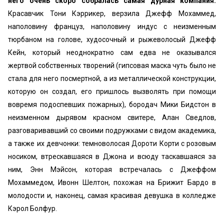
него очень скоро собралась самая дурная компания.
Красавчик Тони Кэррикер, верзила Джефф Мохаммед,
наполовину француз, наполовину индус с неизменным
тюрбаном на голове, худосочный и рыжеволосый Джефф
Кейн, который неоднократно сам едва не оказывался
жертвой собственных творений (гипсовая маска чуть было не
стала для него посмертной, а из металлической конструкции,
которую он создал, его пришлось вызволять при помощи
вовремя подоспевших пожарных), бородач Мики Бидстон в
неизменном дырявом красном свитере, Алан Сведлов,
разговаривавший со своими подружками с видом академика,
а также их девчонки: темноволосая Дороти Корти с розовым
носиком, втрескавшаяся в Джона и всюду таскавшаяся за
ним, Энн Мэйсон, которая встречалась с Джеффом
Мохаммедом, Ивонн Шелтон, похожая на Брижит Бардо в
молодости и, наконец, самая красивая девушка в колледже
Кэрол Болфур.