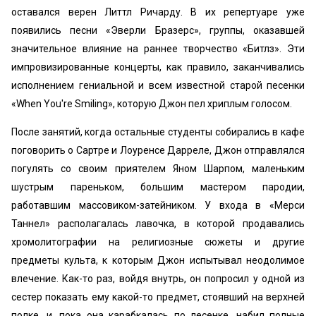
оставался верен Литтл Ричарду. В их репертуаре уже
появились песни «Эверли Бразерс», группы, оказавшей
значительное влияние на раннее творчество «Битлз». Эти
импровизированные концерты, как правило, заканчивались
исполнением гениальной и всем известной старой песенки
«When You're Smiling», которую Джон пел хриплым голосом.
После занятий, когда остальные студенты собирались в кафе
поговорить о Сартре и Лоуренсе Дарреле, Джон отправлялся
погулять со своим приятелем Яном Шарпом, маленьким
шустрым пареньком, большим мастером пародии,
работавшим массовиком-затейником. У входа в «Мерси
Таннел» располагалась лавочка, в которой продавались
хромолитографии на религиозные сюжеты и другие
предметы культа, к которым Джон испытывал неодолимое
влечение. Как-то раз, войдя внутрь, он попросил у одной из
сестер показать ему какой-то предмет, стоявший на верхней
полке, и, пока она карабкалась по лесенке, набил полные