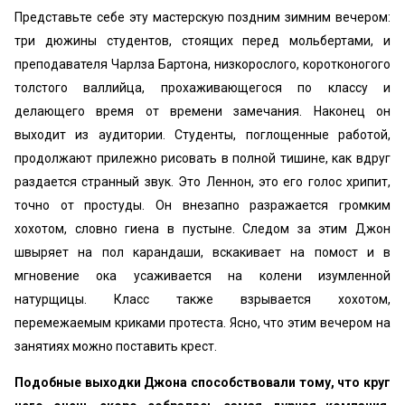
Представьте себе эту мастерскую поздним зимним вечером:
три дюжины студентов, стоящих перед мольбертами, и
преподавателя Чарлза Бартона, низкорослого, коротконогого
толстого валлийца, прохаживающегося по классу и
делающего время от времени замечания. Наконец он
выходит из аудитории. Студенты, поглощенные работой,
продолжают прилежно рисовать в полной тишине, как вдруг
раздается странный звук. Это Леннон, это его голос хрипит,
точно от простуды. Он внезапно разражается громким
хохотом, словно гиена в пустыне. Следом за этим Джон
швыряет на пол карандаши, вскакивает на помост и в
мгновение ока усаживается на колени изумленной
натурщицы. Класс также взрывается хохотом,
перемежаемым криками протеста. Ясно, что этим вечером на
занятиях можно поставить крест.
Подобные выходки Джона способствовали тому, что круг