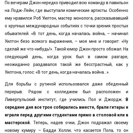
По вечерам Джон нередко приводил всю команду в павильон
на Лодж-Лейн, где выступали комические артисты. Особенно
ему нравился Роб Уилтон, мастер монолога, рассказывавший
о крупных международных событиях с точки зрения простых
обывателей. «В тот день, когда началась война,
– начинал
Уилтон безо всякого выражения, – моя мне и говорит: «Ну
сделай же что-нибудь!». Такой юмор Джон просто обожал. На
следующий день, когда урок был в самом разгаре,
неожиданно раздавался такой же бесстрастный, как у
Уилтона, голос: «В тот день, когда началась война...».
Для борьбы с рутиной использовался даже обеденный
перерыв. Рядом с колледжем был расположен и
Ливерпульский институт, где учились Пол и Джордж.
В
середине дня все трое собирались вместе, брали гитары и
играли перед другими студентами прямо в столовой или в
мастерской.
Теперь, надев очки, Джон подражал своему
новому кумиру
– Бадди Холли; что касается Пола, то он