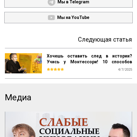
Мы в Telegram
Мы на YouTube
Следующая статья
Хочешь оставить след в истории?
Учись у Монтессори! 10 способов
сохранить наследие
4/7/2025
Почему даже самые выдающиеся 
педагогические идеи могут быть забыты 
спустя десятилетия? Почему успешные 
методики не всегда получают широкое 
Медиа
распространение? Как убедиться, что 
ваш труд продолжат будущие 
поколения? Ответы на эти вопросы 
можно найти, изучив опыт Марии 
Монтессори — педагога, который не 
только разработал уникальную систему 
воспитания, но и создал механизм её 
сохранения и развития по всему миру.
