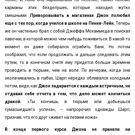
карманы этих безделушек, которые находил жутко
смешными.
Приворовывать в магазинах Джон полюбил
еще с тех пор, когда учился в школе на Пенни-Лейн.
Теперь
же он частенько брал с собой Джеффа Мохаммеда в поисках
лавочки, в которой можно чем-нибудь поживиться. В какой-то
момент он даже собирался ограбить банк. Но потом
сообразил, что если продолжать и дальше следовать этим
путем, то в конечном счете ему придется больше времени
проводить в тюрьме, чем на воле. По вечерам, когда они
околачивались в пабах, Шарп нередко обливался холодным
потом, видя, как
Джон задирается с каждым встречным, не
отдавая себе отчета в том, что дело может кончиться
дракой.
«Ты кончишь в тюрьме или добьешься
сумасшедшего успеха», – напророчил однажды Шарп,
признав, что его друг «живет на лезвии ножа».
В конце первого курса Джона не приняли на