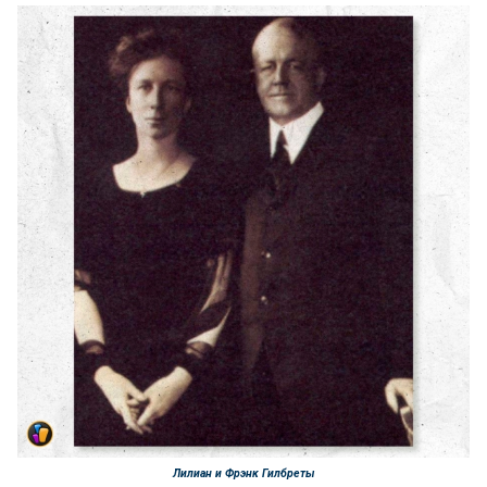
Лилиан и Фрэнк Гилбреты