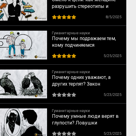
разрушить стереотипы и
найти перспективную
8/5/2025
профессию, не уповая на
мечты
Гуманитарные науки
Почему мы подражаем тем,
кому подчиняемся
5/25/2025
Гуманитарные науки
Почему одних уважают, а
других терпят? Закон
социального достоинства по
5/23/2025
Спенсеру
Гуманитарные науки
Почему умные люди верят в
глупости? Ловушки
мышления, о которых
5/23/2025