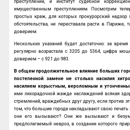
преступлений, и институт судебной коррекци
имущественным преступлениям. Посмотрим тепе
простых краж, для которых прокурорский надзор
обстоятельства, не переставала расти в Париже,
доверием.
Нескольких указаний будет достаточно: за время
регулярно возрастала с 3205 до 5364; цифра мош
доверием – с 921 до 983.
В общем продолжительное влияние больших город
постепенной замене не столько насилия хитро
насилием корыстным, вероломным и утонченны
ими лихорадочной жажде наслаждений всякая здо
стремлений, враждебных друг другу, если против эт
том, что большие города накладывают свою печать н
они его вызывают? Они же вызывают и безумие
предполагаемый невроз, в создании которого приро