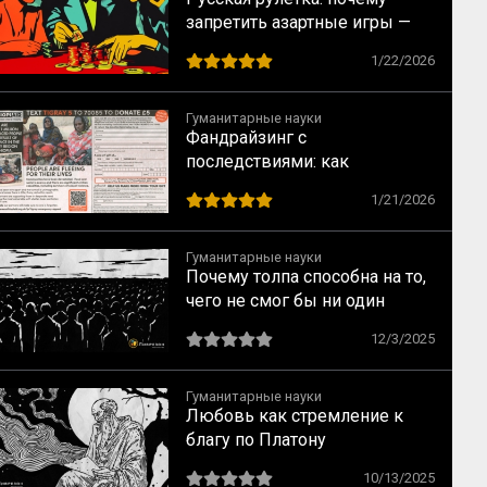
запретить азартные игры —
всё равно что запретить
1/22/2026
понедельники
Гуманитарные науки
Фандрайзинг с
последствиями: как
благотворительность калечит
1/21/2026
тех, кому помогает
Гуманитарные науки
Почему толпа способна на то,
чего не смог бы ни один
человек: ключевые
12/3/2025
механизмы по Лебону
Гуманитарные науки
Любовь как стремление к
благу по Платону
10/13/2025