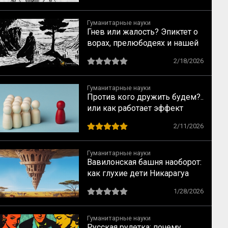
Гуманитарные науки
Гнев или жалость? Эпиктет о
ворах, прелюбодеях и нашей
свободе
2/18/2026
Гуманитарные науки
Против кого дружить будем?..
или как работает эффект
общего врага
2/11/2026
Гуманитарные науки
Вавилонская башня наоборот:
как глухие дети Никарагуа
изобрели язык, которого не
1/28/2026
было (и как на их примере
создаются субкультуры)
Гуманитарные науки
Русская рулетка: почему