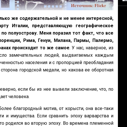
олько же содержательной и не менее интересной,
арту Италии, представляющую географическое
по полуострову. Меня поразил тот факт, что все
оренции, Рима, Генуи, Милана, Пармы, Палермо,
транах происходит то же самое
. У нас, наверное, из
число замечательных людей, выдвигаемых каждым
оченностью населения и с пропорцией преобладания
 сторона городской медали, но какова ее оборотная
еверно, если бы из нее вывели заключение, что, по
ает человека.
более благородный мотив, от корысти, она все-таки
ти и имущества. Если сравнить эпоху варварства и
что родился во вторую эпоху. Во времена племенной