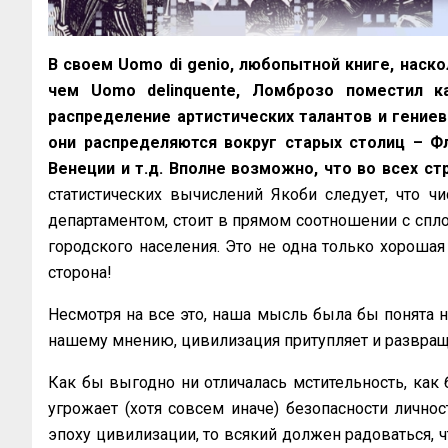
В своем Uomo di genio, любопытной книге, наск
чем Uomo delinquente, Ломброзо поместил к
распределение артистических талантов и гениев 
они распределяются вокруг старых столиц – Фл
Венеции и т.д. Вполне возможно, что во всех с
статистических вычислений Якоби следует, что 
департаментом, стоит в прямом соотношении с спл
городского населения. Это не одна только хорошая
сторона!
Несмотря на все это, наша мысль была бы понята н
нашему мнению, цивилизация притупляет и развращ
Как бы выгодно ни отличалась мстительность, как 
угрожает (хотя совсем иначе) безопасности личнос
эпоху цивилизации, то всякий должен радоваться, 