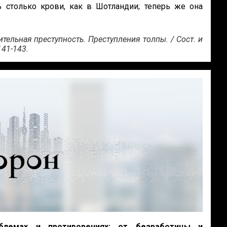
 столько крови, как в Шотландии; теперь же она
ительная преступность. Преступления толпы. / Сост. и
141-143.
лемах и противоречиях: от безработицы и