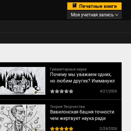
Печатные книги
Моя учетная запись
Гуманитарные науки
Почему мы уважаем одних,
но любим других? Иммануил
Кант о свойствах
4/21/2026
возвышенного и прекрасного
Теория Творчества
Вавилонская башня точности:
чем жертвует наука ради
строгих формул
2/24/2026