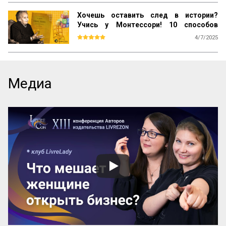
Хочешь оставить след в истории?
Учись у Монтессори! 10 способов
сохранить наследие
4/7/2025
Почему даже самые выдающиеся 
педагогические идеи могут быть забыты 
спустя десятилетия? Почему успешные 
методики не всегда получают широкое 
Медиа
распространение? Как убедиться, что 
ваш труд продолжат будущие 
поколения? Ответы на эти вопросы 
можно найти, изучив опыт Марии 
Монтессори — педагога, который не 
только разработал уникальную систему 
воспитания, но и создал механизм её 
сохранения и развития по всему миру.

Эти вопросы особенно актуальны для 
женщин-новаторов, которые 
разрабатывают авторские методики, но 
сталкиваются с трудностями в их 
продвижении и институ...