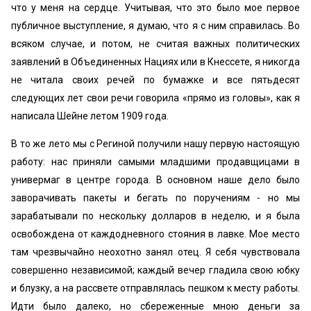
что у меня на сердце. Учитывая, что это было мое первое
публичное выступление, я думаю, что я с ним справилась. Во
всяком случае, и потом, не считая важных политических
заявлений в Объединенных Нациях или в Кнессете, я никогда
не читала своих речей по бумажке и все пятьдесят
следующих лет свои речи говорила «‎прямо из головы», как я
написала Шейне летом 1909 года.
В то же лето мы с Региной получили нашу первую настоящую
работу: нас приняли самыми младшими продавщицами в
универмаг в центре города. В основном наше дело было
заворачивать пакеты и бегать по поручениям - но мы
зарабатывали по нескольку долларов в неделю, и я была
освобождена от каждодневного стояния в лавке. Мое место
там чрезвычайно неохотно занял отец. Я себя чувствовала
совершенно независимой; каждый вечер гладила свою юбку
и блузку, а на рассвете отправлялась пешком к месту работы.
Идти было далеко, но сбереженные мною деньги за