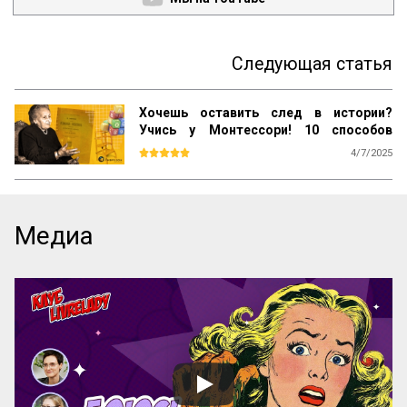
Следующая статья
Хочешь оставить след в истории?
Учись у Монтессори! 10 способов
сохранить наследие
4/7/2025
Почему даже самые выдающиеся 
педагогические идеи могут быть забыты 
спустя десятилетия? Почему успешные 
методики не всегда получают широкое 
Медиа
распространение? Как убедиться, что 
ваш труд продолжат будущие 
поколения? Ответы на эти вопросы 
можно найти, изучив опыт Марии 
Монтессори — педагога, который не 
только разработал уникальную систему 
воспитания, но и создал механизм её 
сохранения и развития по всему миру.

Эти вопросы особенно актуальны для 
женщин-новаторов, которые 
разрабатывают авторские методики, но 