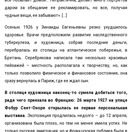
все посылает домой... Непрактична, делает много портретов
даром за обещание ее рекламировать, но все, получая
чудные вещи, ее забывают». [...]
Осенью 1926 у Зинаиды Евгеньевны резко ухудшилось
здоровье. Врачи предположили развитие наследственного
туберкулеза, и художница, собрав последние деньги,
перебралась из столицы на атлантическое побережье, в
Бретань. Серебрякова написала там несколько красивых
пейзажей – местность располагала к творчеству, но, как
только позволило физическое и финансовое состояние, она
сразу вернулась в Париж, где ее ждал сын.
В столице художница наконец-то сумела добиться того,
ради чего приехала во Францию: 26 марта 1927 на улице
Фобур Сент-Оноре открылась ее первая персональная
выставка.
Экспозиция продлилась недолго – до 12 апреля,
организована была плохо, но тем не менее имела успех. Не
только русская эмиграция, но и французская публика была в