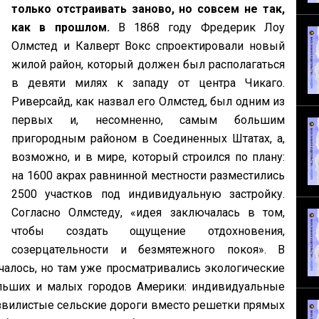
только отстраивать заново, но совсем не так,
как в прошлом.
В 1868 году Фредерик Лоу
Олмстед и Калверт Вокс спроектировали новый
жилой район, который должен был располагаться
в девяти милях к западу от центра Чикаго.
Риверсайд, как назвал его Олмстед, был одним из
первых и, несомненно, самым большим
пригородным районом в Соединенных Штатах, а,
возможно, и в мире, который строился по плану:
на 1600 акрах равнинной местности разместились
2500 участков под индивидуальную застройку.
Согласно Олмстеду, «идея заключалась в том,
чтобы создать ощущение отдохновения,
созерцательности и безмятежного покоя». В
чалось, но там уже просматривались экологические
ольших и малых городов Америки: индивидуальные
звилистые сельские дороги вместо решетки прямых