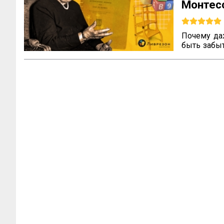
Монте
наслед
Почему да
быть забы
не всегда 
что ваш т
вопросы м
педагога, 
воспитания
всему миру.
Эти вопро
которые ра
с трудност