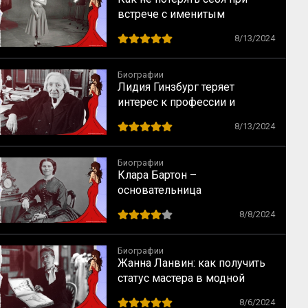
встрече с именитым
режиссером – опыт Одри
8/13/2024
Хепбёрн
Биографии
Лидия Гинзбург теряет
интерес к профессии и
сталкивается с кризисом
8/13/2024
Биографии
Клара Бартон –
основательница
Американского Красного
8/8/2024
Креста
Биографии
Жанна Ланвин: как получить
статус мастера в модной
индустрии
8/6/2024