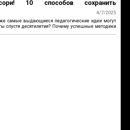
ссори! 10 способов сохранить
ие
4/7/2025
же самые выдающиеся педагогические идеи могут 
ты спустя десятилетия? Почему успешные методики 
получают широкое распространение? Как убедиться, 
руд продолжат будущие поколения? Ответы на эти 
ожно найти, изучив опыт Марии Монтессори — 
который не только разработал уникальную систему 
, но и создал механизм её сохранения и развития по 


сы особенно актуальны для женщин-новаторов, 
зрабатывают авторские методики, но сталкиваются 
ями в их продвижении и институ...