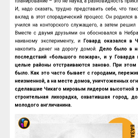
планирование – это не наука, а разновидность прикл
И, надо сказать, трудно представить себе, что та
вклад в этот спорадический процесс. Он родился в
учился на конторского служащего, а затем решил
Вместе с двумя друзьями он обосновался в Небра
наивному эксперименту, и
Говард оказался в Ч
накопить денег на дорогу домой.
Дело было в на
последствий «большого пожара», и у Говарда 
целые районы отстраиваются заново. При этом 
было. Как это часто бывает с городами, пережи
неизменной, а на месте домов, уничтоженных огн
сделавшие Чикаго мировым лидером высотной зас
строительная лихорадка, охватившая город, д
молодого англичанина.