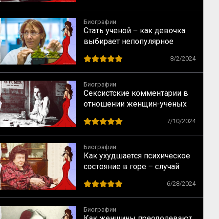
Биографии
Стать ученой – как девочка
выбирает непопулярное
предназначение
8/2/2024
Биографии
Сексистские комментарии в
отношении женщин-учёных
как норма в науке XX века
7/10/2024
Биографии
Как ухудшается психическое
состояние в горе – случай
Натальи Бехтеревой
6/28/2024
Биографии
Как женщины преодолевают