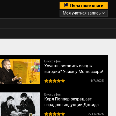
Печатные книги
Моя учетная запись
Биографии
Хочешь оставить след в
истории? Учись у Монтессори!
10 способов сохранить
4/7/2025
наследие
Биографии
Карл Поппер разрешает
парадокс индукции Дэвида
Юма
2/11/2025