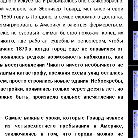
адного искусства, и развивалось оно скачкообразно.
кой человек, как Эбенизер Говард, мог внести свой
 1850 году в Лондоне, в семье скромного достатка,
 эмигрировать в Америку и заняться фермерством.
ске, но суровый климат быстро положил конец их
икаго
, где работал судебным репортером, чтобы
чале 1870-х, когда город еще не оправился от
появилась редкая возможность наблюдать, как
в восстановлении Чикаго ничего необычного не
вшими катастрофу, прежняя схема улиц осталась
ем, просто строились новые здания. Небоскребы,
тройки, появились только через десять лет, но
олжно быть, произвела сильное впечатление на
Самые важные уроки, которые Говард извлек
из четырехлетнего пребывания в Америке,
заключались в том, что города можно не