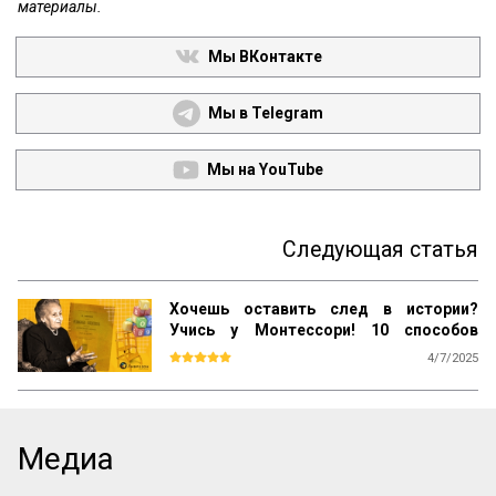
материалы.
Мы ВКонтакте
Мы в Telegram
Мы на YouTube
Следующая статья
Хочешь оставить след в истории?
Учись у Монтессори! 10 способов
сохранить наследие
4/7/2025
Почему даже самые выдающиеся 
педагогические идеи могут быть забыты 
спустя десятилетия? Почему успешные 
методики не всегда получают широкое 
Медиа
распространение? Как убедиться, что 
ваш труд продолжат будущие 
поколения? Ответы на эти вопросы 