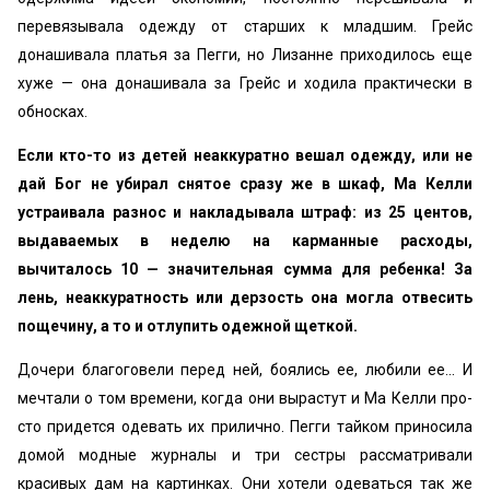
перевязывала одежду от старших к младшим. Грейс
донашива­ла платья за Пегги, но Лизанне приходилось еще
хуже — она до­нашивала за Грейс и ходила практически в
обносках.
Если кто-то из детей неаккуратно вешал одежду, или не
дай Бог не убирал снятое сразу же в шкаф, Ма Келли
устраивала разнос и накладывала штраф: из 25 центов,
выдаваемых в неделю на карман­ные расходы,
вычиталось 10 — значительная сумма для ребен­ка! За
лень, неаккуратность или дерзость она могла отвесить
по­щечину, а то и отлупить одежной щеткой.
Дочери благоговели перед ней, боялись ее, любили ее... И
мечтали о том времени, когда они вырастут и Ма Келли про­
сто придется одевать их прилично. Пегги тайком приносила
до­мой модные журналы и три сестры рассматривали
красивых дам на картинках. Они хотели одеваться так же