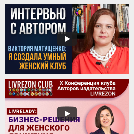
можно найти, изучив опыт Марии 
Монтессори — педагога, который не 
только разработал уникальную систему 
воспитания, но и создал механизм её 
сохранения и развития по всему миру.

Эти вопросы особенно актуальны для 
женщин-новаторов, которые 
разрабатывают авторские методики, но 
сталкиваются с трудностями в их 
продвижении и институ...