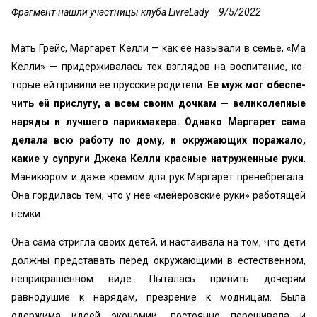
Фрагмент нашли участницы клуба LivreLady
9/5/2022
Мать Грейс, Маргарет Келли — как ее называли в семье, «Ма
Келли» — придерживалась тех взглядов на воспитание, ко­
торые ей привили ее прусские родители.
Ее муж мог обеспе­
чить ей прислугу, а всем своим дочкам — великолепные
наряды и лучшего парикмахера. Однако Маргарет сама
делала всю ра­боту по дому, и окружающих поражало,
какие у супруги Джека Келли красные натруженные руки
.
Маникюром и даже кремом для рук Маргарет пренебрегала.
Она гордилась тем, что у нее «мейеровские руки» работящей
немки.
Она сама стригла своих детей, и настаивала на том, что дети
должны представать перед окружающими в естественном,
неприкрашенном виде. Пыта­лась привить дочерям
равнодушие к нарядам, презрение к модницам. Была
одержима идеей экономии, постоянно перешивала и