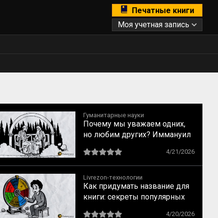
Печатные книги
Моя учетная запись
Гуманитарные науки
Почему мы уважаем одних,
но любим других? Иммануил
Кант о свойствах
4/21/2026
возвышенного и прекрасного
Livrezon-технологии
Как придумать название для
книги: секреты популярных
бестселлеров
4/20/2026