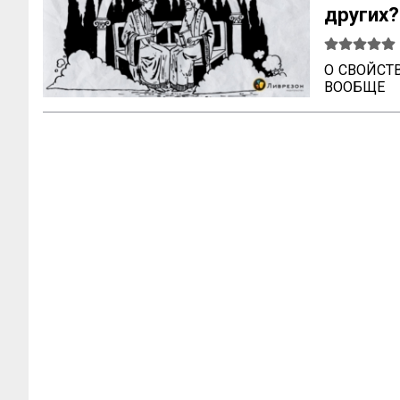
други
возвыше
О СВОЙСТ
ВООБЩЕ

Ум возвыш
величестве
говорил 
Правдивос
угодливая
добродете
утонченн
свойства 
чувство к
ищут себе ч