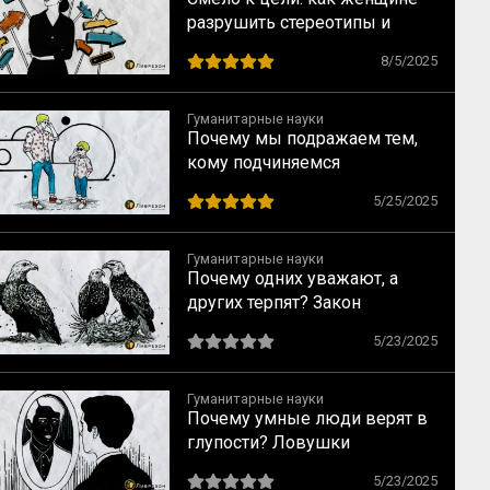
разрушить стереотипы и
найти перспективную
8/5/2025
профессию, не уповая на
мечты
Гуманитарные науки
Почему мы подражаем тем,
кому подчиняемся
5/25/2025
Гуманитарные науки
Почему одних уважают, а
других терпят? Закон
социального достоинства по
5/23/2025
Спенсеру
Гуманитарные науки
Почему умные люди верят в
глупости? Ловушки
мышления, о которых
5/23/2025