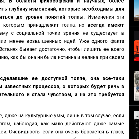
я. В области философских и научных, более
ть глубину изменений, которые необходимы для
иться до уровня понятий толпы.
Изменения эти
 к которым принадлежит толпа, но
всегда имеют
му с социальной точки зрения не существует в
е или менее возвышенных идей. Уже одного факта
ствиях бывает достаточно, чтобы лишить ее всего
ию, как бы она ни была истинна и велика при своем
сделавшие ее доступной толпе, она все-таки
м известных процессов, о которых будет речь в
тельного и стала чувством, а на это требуется
е, даже на культурные умы, лишь в том случае, если
 этом, наблюдая, как мало действуют даже самые
. Очевидность, если она очень бросается в глаза,