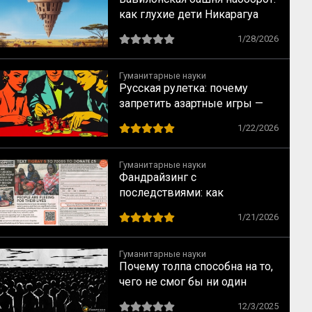
как глухие дети Никарагуа
изобрели язык, которого не
1/28/2026
было (и как на их примере
создаются субкультуры)
Гуманитарные науки
Русская рулетка: почему
запретить азартные игры —
всё равно что запретить
1/22/2026
понедельники
Гуманитарные науки
Фандрайзинг с
последствиями: как
благотворительность калечит
1/21/2026
тех, кому помогает
Гуманитарные науки
Почему толпа способна на то,
чего не смог бы ни один
человек: ключевые
12/3/2025