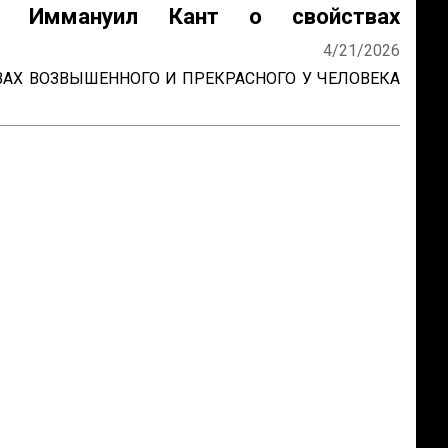
х? Иммануил Кант о свойствах
нного и прекрасного
4/21/2026
ВАХ ВОЗВЫШЕННОГО И ПРЕКРАСНОГО У ЧЕЛОВЕКА 
ен, остроумие прекрасно. Смелость возвышенна и 
нна, хитрость ничтожна, но красива. Осторожность, 
Кромвель, есть добродетель бургомистра. 
ть и честность просты и благородны, шутка и 
 лесть тонки и красивы. Учтивость украшение 
ли. Бескорыстное служебное рвение благородно, 
ость и вежливость прекрасны. Возвышенные 
внушают уважение, прекрасные любовь. Люди, 
оторых обращено преимущественно на прекрасное, 
естных, вер...