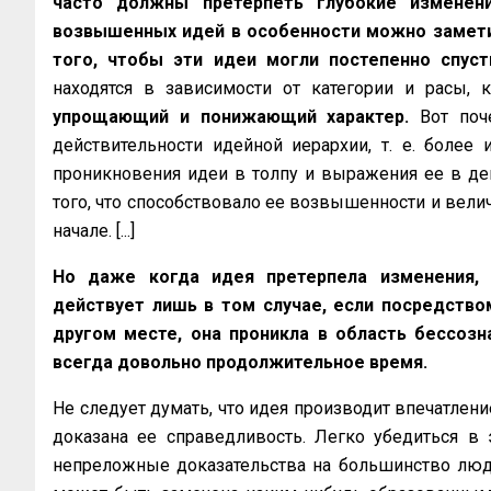
часто должны претерпеть глубокие изменени
возвышенных идей в особенности можно замети
того, чтобы эти идеи могли постепенно спуст
находятся в зависимости от категории и расы,
упрощающий и понижающий характер.
Вот поче
действительности идейной иерархии, т. е. боле
проникновения идеи в толпу и выражения ее в дей
того, что способствовало ее возвышенности и велич
начале. [...]
Но даже когда идея претерпела изменения, 
действует лишь в том случае, если посредство
другом месте, она проникла в область бессозна
всегда довольно продолжительное время.
Не следует думать, что идея производит впечатлени
доказана ее справедливость. Легко убедиться в
непреложные доказательства на большинство людей