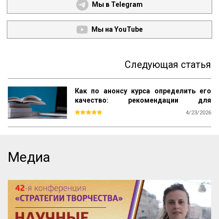
Мы в Telegram
Мы на YouTube
Следующая статья
Как по анонсу курса определить его
качество: рекомендации для
студентов
4/23/2026
Каждый день вы видите объявления об 
образовательных курсах. Как среди них 
найти тот, который даст реальные 
знания, а не только яркие обещания? Эта 
Медиа
памятка – ваш инструмент. Она поможет 
читать анонсы осознанно, отделять 
содержательные предложения от пустых 
слов и выбирать курсы с практической 
пользой.

Почему можно доверять анонсу? 
Содержание публичного объявления 
почти всегда отражает суть самой 