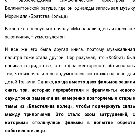
с Новозеландским симфоническим оркестром в
Веллингтонской ратуше, где он однажды записывал музыку
Мории для «Братства Кольца».
В конце он вернулся к началу. «Мы начали здесь и здесь же
закончили», – усмехнулся он.
И все же это была другая книга, поэтому музыкальная
палитра тоже стала другой. Шор разузнал, что «Хоббит» был
написан в тридцатых, а его фрагментарность объяснялась
тем, что изначально он задумывался как сказка на ночь для
детей Толкина. Однако,
когда вместо двух фильмов решили
снять три, историю переработали и фрагменты нового
саундтрека заменили на намеренно повторяемые старые
темы из «Властелина колец», чтобы подчеркнуть связь
между трилогиями. Это стало эхом затруднений, с
которыми столкнулись фильмы в попытке обрести
собственное лицо.