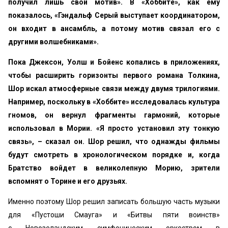
получил лишь свой мотив». В «Хоббите», как ему
показалось, «Гэндальф Серый выступает координатором,
он входит в ансамбль, а потому мотив связал его с
другими волшебниками».
Пока Джексон, Уолш и Бойенс копались в приложениях,
чтобы расширить горизонты первого романа Толкина,
Шор искал атмосферные связи между двумя трилогиями.
Например, поскольку в «Хоббите» исследовалась культура
гномов, он вернул фрагменты гармоний, которые
использовал в Мории. «Я просто установил эту тонкую
связь», – сказал он. Шор решил, что однажды фильмы
будут смотреть в хронологическом порядке и, когда
Братство войдет в великолепную Морию, зрители
вспомнят о Торине и его друзьях.
Именно поэтому Шор решил записать большую часть музыки
для «Пустоши Смауга» и «Битвы пяти воинств»