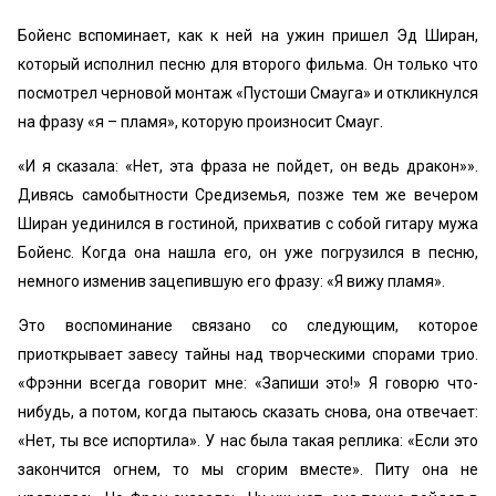
Бойенс вспоминает, как к ней на ужин пришел Эд Ширан,
который исполнил песню для второго фильма. Он только что
посмотрел черновой монтаж «Пустоши Смауга» и откликнулся
на фразу «я – пламя», которую произносит Смауг.
«И я сказала: «Нет, эта фраза не пойдет, он ведь дракон»».
Дивясь самобытности Средиземья, позже тем же вечером
Ширан уединился в гостиной, прихватив с собой гитару мужа
Бойенс. Когда она нашла его, он уже погрузился в песню,
немного изменив зацепившую его фразу: «Я вижу пламя».
Это воспоминание связано со следующим, которое
приоткрывает завесу тайны над творческими спорами трио.
«Фрэнни всегда говорит мне: «Запиши это!» Я говорю что-
нибудь, а потом, когда пытаюсь сказать снова, она отвечает:
«Нет, ты все испортила». У нас была такая реплика: «Если это
закончится огнем, то мы сгорим вместе». Питу она не