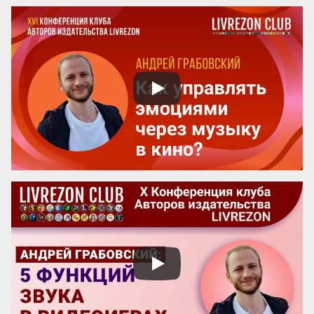
Кристофер Александер, архитектор и 
автор культового «Языка шаблонов», 
вывел формулу идеальной навигации. 
Его вывод прост и неожидан: любой 
удобный город или комплекс работает 
как русская матрешка (или как 
Оксфордский колледж).

Человек, который ищет адрес А, сможет 
...