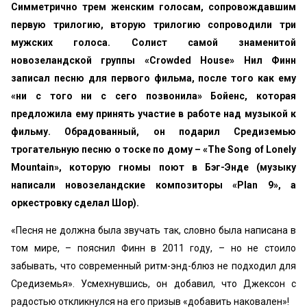
Симметрично трем женским голосам, сопровождавшим
первую трилогию, вторую трилогию сопроводили три
мужских голоса. Солист самой знаменитой
новозеландской группы «Crowded House» Нил Финн
записал песню для первого фильма, после того как ему
«ни с того ни с сего позвонила» Бойенс, которая
предложила ему принять участие в работе над музыкой к
фильму. Обрадованный, он подарил Средиземью
трогательную песню о тоске по дому – «The Song of Lonely
Mountain», которую гномы поют в Бэг-Энде (музыку
написали новозеландские композиторы «Plan 9», а
оркестровку сделал Шор).
«Песня не должна была звучать так, словно была написана в
том мире, – пояснил Финн в 2011 году, – но не стоило
забывать, что современный ритм-энд-блюз не подходил для
Средиземья». Усмехнувшись, он добавил, что Джексон с
радостью откликнулся на его призыв «добавить наковален»!