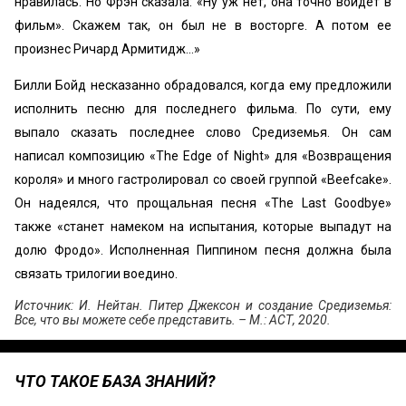
нравилась. Но Фрэн сказала: «Ну уж нет, она точно войдет в
фильм». Скажем так, он был не в восторге. А потом ее
произнес Ричард Армитидж…»
Билли Бойд несказанно обрадовался, когда ему предложили
исполнить песню для последнего фильма. По сути, ему
выпало сказать последнее слово Средиземья. Он сам
написал композицию «The Edge of Night» для «Возвращения
короля» и много гастролировал со своей группой «Beefcake».
Он надеялся, что прощальная песня «The Last Goodbye»
также «станет намеком на испытания, которые выпадут на
долю Фродо». Исполненная Пиппином песня должна была
связать трилогии воедино.
Источник: И. Нейтан. Питер Джексон и создание Средиземья:
Все, что вы можете себе представить. – М.: АСТ, 2020.
ЧТО ТАКОЕ БАЗА ЗНАНИЙ?