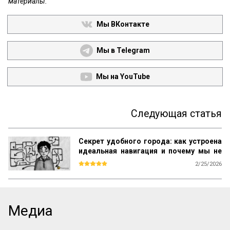
материалы.
Мы ВКонтакте
Мы в Telegram
Мы на YouTube
Следующая статья
Секрет удобного города: как устроена
идеальная навигация и почему мы не
теряемся в Манхэттене, но блуждаем в
2/25/2026
«спальнике»
Мы редко задумываемся об этом, но 
каждое утро мы совершаем маленький 
когнитивный подвиг. Выходя из метро 
или подъезда, мы строим в голове карту 
Медиа
маршрута. Но что происходит, когда эта 
карта не работает? Когда здание, район 
или кампус превращаются в ловушку?
