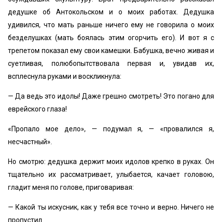
дедушке об Антокольском и о моих работах. Дедушка
удивился, что мать раньше ничего ему не говорила о моих
безделушках (мать боялась этим огорчить его). И вот я с
трепетом показал ему свои камешки. Бабушка, вечно живая и
суетливая, полюбопытствовала первая и, увидав их,
всплеснула руками и воскликнула:
— Да ведь это идолы! Даже грешно смотреть! Это погано для
еврейского глаза!
«Пропало мое дело», — подумал я, — «провалился я,
несчастный».
Но смотрю: дедушка держит моих идолов крепко в руках. Он
тщательно их рассматривает, улыбается, качает головою,
гладит меня по голове, приговаривая:
— Какой ты искусник, как у тебя все точно и верно. Ничего не
пропустил.