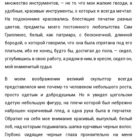
множество инструментов, — не то что мои жалкие гвозди, а
удобные, красивые инструменты, о которых я всегда мечтал.
На подоконнике красовались блестящие печатки разных
цветов, предметы моего постоянного любопытства. Сам
Гриллихес, белый, как патриарх, с бесконечной, длинной
бородой, о которой говорили, что она была спрятана под его
платьем, ибо ее конец, будто бы, достигал до пола, — сидел,
углубившись в свою работу, а рядом в ним, в кресле, сидел он,
мой знаменитый судья.
В моем воображении великий скульптор всегда
представлялся мне почему-то человеком небольшого роста,
просто одетым и добродушным. Но я увидел щегольски
одетую небольшую фигуру, на плечи которой был небрежно
наброшен коричневый плед, а одна рука была в перчатке.
Обратил на себя мое внимание красивый, выпуклый, белый
лоб, над которым подымалась шапка курчавых черных волос.
Глубоко сидящие черные глаза пронзительно на меня