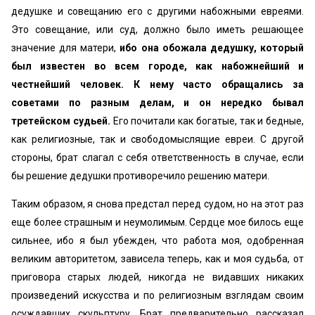
дедушке и совещанию его с другими набожными евреями.
Это совещание, или суд, должно было иметь решающее
значение для матери,
ибо она обожала дедушку, который
был известен во всем городе, как набожнейший и
честнейший человек. К нему часто обращались за
советами по разным делам, и он нередко бывал
третейском судьей.
Его почитали как богатые, так и бедные,
как религиозные, так и свободомыслящие евреи. С другой
стороны, брат слагал с себя ответственность в случае, если
бы решение дедушки противоречило решению матери.
Таким образом, я снова предстал перед судом, но на этот раз
еще более страшным и неумолимым. Сердце мое билось еще
сильнее, ибо я был убежден, что работа моя, одобренная
великим авторитетом, зависела теперь, как и моя судьба, от
приговора старых людей, никогда не видавших никаких
произведений искусства и по религиозным взглядам своим
осуждавших скульптуру. Брат предварительно рассказал