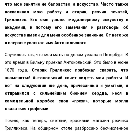
что мое занятие не баловство, а искусство.
Часто также
похваливал мою работу и старик, резчик печатей,
Гриллихес. Его сын учился медальерному искусству в
академии, и потому его замечания и разговоры об
искусстве имели для меня особенное значение. От него же
и впервые услыхал имя Антокольског
о.
Случилось так, что моя мать по делам уехала в Петербург. В
это время в Вильну приехал Антокольский. Это было в нюне
1870 года.
Старик Гриллихес прибежал сказать, что
знаменитый Антокольский хочет видеть мои работы. И
вот на следующий же день, причесанный и умытый, я
отправился с сильнейшим биением сердца, неся в
самодельной коробке свои «грехи», которые могли
оказаться трофеями.
Помню, как теперь, светлый, красивый магазин резчика
Гриллихеса. На обширном столе разбросано бесчисленное