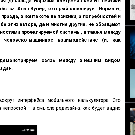
ция Дональда Нормана построена вокруг психики
йства. Алан Купер, который оппонирует Норману,
равда, в контексте не психики, а потребностей и
а этих автора, да и многие другие, не обращают
ностями проектируемой системы, а также между
человеко-машинное взаимодействие (и, как
демонстрируем связь между внешним видом
оздан.
круг интерфейса мобильного калькулятора. Это
 непростой – в смысле редизайна, как будет видно