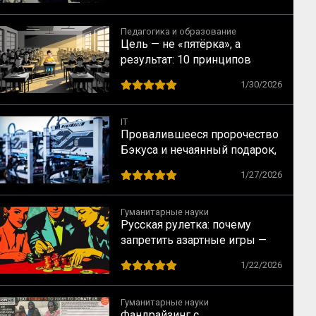
века
Педагогика и образование
Цель — не «пятёрка», а
результат: 10 принципов
индивидуального подхода в
1/30/2026
обучении
IT
Провалившееся пророчество
Бэкуса и нечаянный подарок,
который он сделал всем нам
1/27/2026
Гуманитарные науки
Русская рулетка: почему
запретить азартные игры —
всё равно что запретить
1/22/2026
понедельники
Гуманитарные науки
Фандрайзинг с