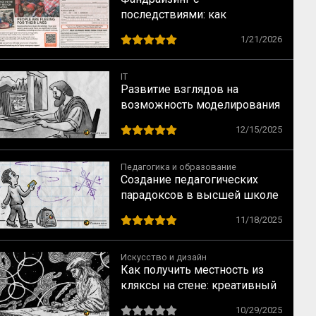
последствиями: как
благотворительность калечит
1/21/2026
тех, кому помогает
IT
Развитие взглядов на
возможность моделирования
человеческого мышления: от
12/15/2025
Платона до наших дней
Педагогика и образование
Создание педагогических
парадоксов в высшей школе
11/18/2025
Искусство и дизайн
Как получить местность из
кляксы на стене: креативный
прием от Леонардо да Винчи
10/29/2025