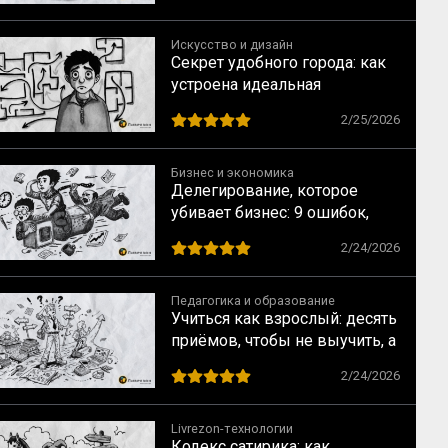
Искусство и дизайн
Секрет удобного города: как
устроена идеальная
навигация и почему мы не
2/25/2026
теряемся в Манхэттене, но
блуждаем в «спальнике»
Бизнес и экономика
Делегирование, которое
убивает бизнес: 9 ошибок,
которые совершают прямо
2/24/2026
сейчас
Педагогика и образование
Учиться как взрослый: десять
приёмов, чтобы не выучить, а
научиться
2/24/2026
Livrezon-технологии
Кодекс сатирика: как