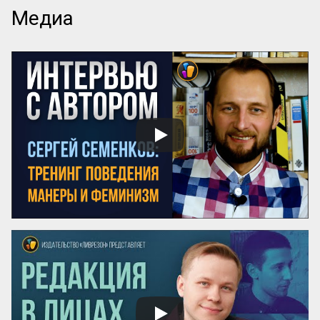
Ум возвышен, остроумие прекрасно. 
Медиа
Смелость возвышенна и величественна, 
хитрость ничтожна, но красива. 
Осторожность, говорил Кромвель, есть 
добродетель бургомистра. Правдивость 
и честность просты и благородны, шутка 
и угодливая лесть тонки и красивы. 
Учтивость украшение добродетели. 
Бескорыстное служебное рвение 
благородно, утонченность и вежливость 
прекрасны. Возвышенные свойства 
внушают уважение, прекрасные любовь. 
Люди, чувство которых обращено 
преимущественно на прекрасное, ищут 
себе честных, вер...