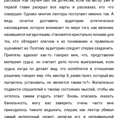
рассказа. Как скучен был бы детектив, если бы автор уже в
первой главе раскрыл все карты и рассказал, кто что
совершил. Однако многие лекторы поступают именно так. А
ведь хочется доставить аудитории эстетическое
наслаждение, которое возникает по мере того, как явления,
казавшиеся загадочными, становятся кристально ясными для
тех, кто обладает ключом к их пониманию и правильно
оценивает их. Поэтому аудиторию следует сперва озадачить.
Приятель адвокат как-то говорил мне, что, представляя
материал судье, он считает дело почти выигранным, если
судья, когда он делает вид, что колеблется в отношении
решения, говорит ему: «Но, мистер X, разве пункт, который вы
пытаетесь установить, не является таким-то?» Желательно
подвести слушателей к такому состоянию мыслей, чтобы им
хотелось самим угадать ответ. Вновь опасаясь сказать
банальность, могу вас заверить: очень часто мне
приходилось тяжело вздыхать, слушая, как лектор убивал
самый интересный сюжет, излагая его в неправильной