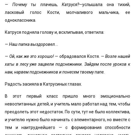
—
Почему ты плачешь, Катруся?
—услышала она тихий,
ласковый голос Кости, молчаливого мальчика, ее
одноклассника.
Катруся подняла голову и, всхлипывая, ответила:
—
Наш папка выздоровел...
—
Ой, как же это хорошо!
— обрадовался Костя. —
Возле нашей
хаты в лесу уже зацвели подснежники. Зайдем после уроков к
нам, нарвем подснежников и понесем твоему папе.
Радость засияла в Катрусиных глазах.
В этот первый класс пришло много эмоционально
невоспитанных детей, и учитель мало работал над тем, чтобы
преодолеть этот недостаток. По сути, тут не было коллектива,
и учителю нужно было начинать с элементарного, но вместе с
тем и наитруднейшего — с формирования способности