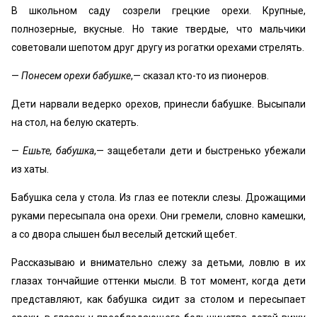
В школьном саду созрели грецкие орехи. Крупные,
полнозерные, вкусные. Но такие твердые, что мальчики
советовали шепотом друг другу из рогатки орехами стрелять.
—
Понесем орехи бабушке
,— сказал кто-то из пионеров.
Дети нарвали ведерко орехов, принесли бабушке. Высыпали
на стол, на белую скатерть.
—
Ешьте, бабушка
,— защебетали дети и быстренько убежали
из хаты.
Бабушка села у стола. Из глаз ее потекли слезы. Дрожащими
руками пересыпала она орехи. Они гремели, словно камешки,
а со двора слышен был веселый детский щебет.
Рассказываю и внимательно слежу за детьми, ловлю в их
глазах тончайшие оттенки мысли. В тот момент, когда дети
представляют, как бабушка сидит за столом и пересыпает