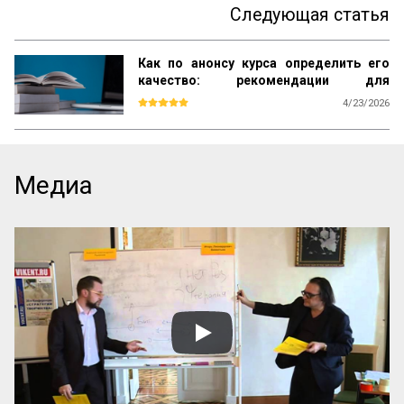
Следующая статья
Как по анонсу курса определить его
качество: рекомендации для
студентов
4/23/2026
Каждый день вы видите объявления об 
образовательных курсах. Как среди них 
найти тот, который даст реальные 
знания, а не только яркие обещания? Эта 
Медиа
памятка – ваш инструмент. Она поможет 
читать анонсы осознанно, отделять 
содержательные предложения от пустых 
слов и выбирать курсы с практической 
пользой.

Почему можно доверять анонсу? 
Содержание публичного объявления 
почти всегда отражает суть самой 
программы. Если организаторы вложили 
силы в качественный курс, они 
обязательно напишут об этом конкретно. 
И наоборот: размытые фразы и 
отсутствие деталей – верный ...