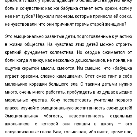
орехи, в глазах у преобладающего большинства детей вижу
боль и сочувствие: как же бабушка станет есть орехи, если у
нее нет зубов? Неужели пионеры, которые принесли ей орехи,
не чувствовали, что они причинят горечь старой женщине?
Это эмоционально развитые дети, подготовленные к участию
в жизни общества. На чувствах этих детей можно строить
крепкий фундамент коллектива. Но сердце сжимается от
боли, когда я вижу, как несколько дошкольников, не поняв, не
ощутив скрытой мысли, смеются. Им смешно, что «бабушка
играет орехами, словно камешками». Этот смех таит в себе
маленькие корешки большого зла. С такими детьми нужно
много, очень много работать, пробуждать в их душах высшие
моральные чувства. Хочу посоветовать учителям первого
класса: изучайте эмоциональную воспитанность своих детей!
Эмоциональная убогость, невоспитанность отдельных
школьников, е которой они пришли в школу — это
полузавязанные глаза. Вам, только вам, ибо никто, кроме вас,