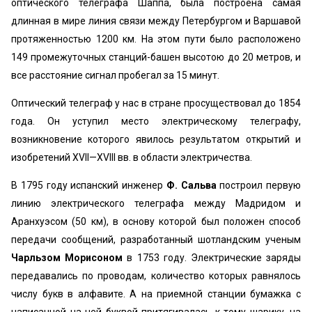
оптического телеграфа Шаппа, была построена самая
длинная в мире линия связи между Петербургом и Варшавой
протяженностью 1200 км. На этом пути было расположено
149 промежуточных станций-башен высотою до 20 метров, и
все расстояние сигнал пробегал за 15 минут.
Оптический телеграф у нас в стране просуществовал до 1854
года. Он уступил место электрическому телеграфу,
возникновение которого явилось результатом открытий и
изобретений XVII—XVIII вв. в области электричества.
В 1795 году испанский инженер
Ф. Сальва
построил первую
линию электрического телеграфа между Мадридом и
Аранхуэсом (50 км), в основу которой был положен способ
передачи сообщений, разработанный шотландским ученым
Чарльзом Морисоном
в 1753 году. Электрические заряды
передавались по проводам, количество которых равнялось
числу букв в алфавите. А на приемной станции бумажка с