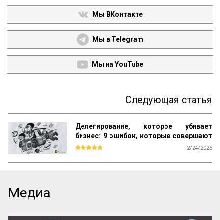
Мы ВКонтакте
Мы в Telegram
Мы на YouTube
Следующая статья
Делегирование, которое убивает
бизнес: 9 ошибок, которые совершают
прямо сейчас
2/24/2026
Большинство книг по менеджменту учат 
одному: ищи таланты, ставь цели и 
мотивируй. Но на практике эта схема 
даёт сбой. Звёзды уходят, «способные» 
Медиа
сотрудники не справляются со сложными 
задачами, а директор снова погружается 
в «операционку». В чём подвох? 
