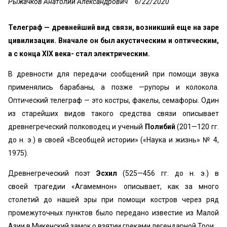
Рыжачков Анатолий Александрович
6/22/2020
Телеграф — древнейший вид связи, возникший еще на заре
цивилизации. Вначале он был акустическим и оптическим,
а с конца XIX века- стал электрическим.
В древности для передачи сообщений при помощи звука
применялись барабаны, а позже —рупоры и колокола.
Оптический телеграф — это костры, факелы, семафоры. Один
из старейших видов такого средства связи описывает
древнегреческий полководец и ученый
Полибий
(201—120 гг.
до н. э.) в своей «Всеобщей истории» («Наука и жизнь» № 4,
1975).
Древнегреческий поэт
Эсхил
(525—456 гг. до н. э.) в
своей трагедии «Агамемнон» описывает, как за много
столетий до нашей эры при помощи костров через ряд
промежуточных пунктов было передано известие из Малой
Азии в Микенский замок о взятии греками легендарной Трои.