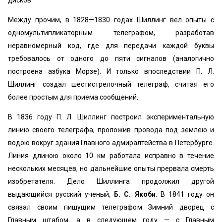
дисков.
Между прочим, в 1828—1830 годах Шиллинг вел опыты с
одномультипликаторным телеграфом, разработав
неравномерный код, где для передачи каждой буквы
требовалось от одного до пяти сигналов (аналогично
построена азбука Морзе). И только впоследствии П. Л.
Шиллинг создал шестистрелочный телеграф, считая его
более простым для приема сообщений.
В 1836 году П. Л. Шиллинг построил экспериментальную
линию своего телеграфа, проложив провода под землею и
водою вокруг здания Главного адмиралтейства в Петербурге.
Линия длиною около 10 км работала исправно в течение
нескольких месяцев, но дальнейшие опыты прервала смерть
изобретателя. Дело Шиллинга продолжил другой
выдающийся русский ученый,
Б. С. Якоби
. В 1841 году он
связал своим пишущим телеграфом Зимний дворец с
Главным штабом, а в следующем году — с Главным