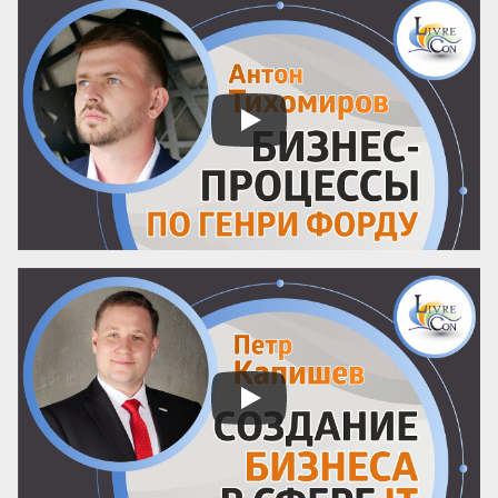
Мы привыкли делегировать людям, но 
забываем настраивать процессы. Ставка 
на человеческий фактор превращает 
управление в лотерею, где выигрышный 
билет достаётся лишь единицам. 
Существует иной подход: он позволяет 
сделать компанию человеко-
независимой, где результат гарантирует 
не гениальность сотрудника, а ...