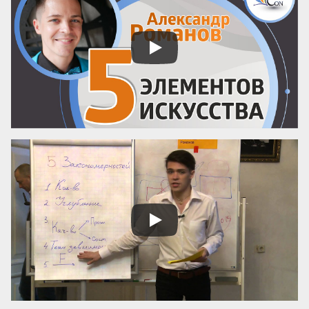
Бескорыстное служебное рвение 
благородно, утонченность и вежливость 
прекрасны. Возвышенные свойства 
внушают уважение, прекрасные любовь. 
Люди, чувство которых обращено 
преимущественно на прекрасное, ищут 
себе честных, вер...