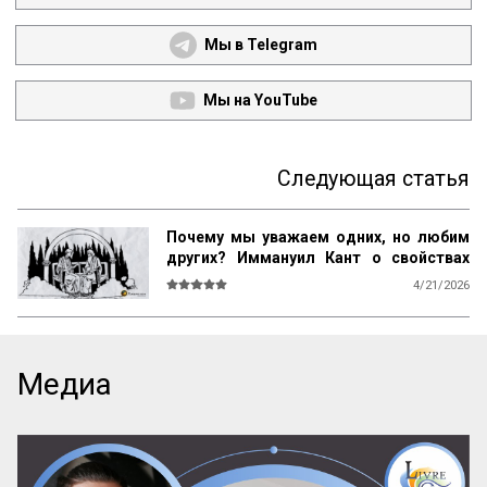
Мы в Telegram
Мы на YouTube
Следующая статья
Почему мы уважаем одних, но любим
других? Иммануил Кант о свойствах
возвышенного и прекрасного
4/21/2026
О СВОЙСТВАХ ВОЗВЫШЕННОГО И 
ПРЕКРАСНОГО У ЧЕЛОВЕКА ВООБЩЕ

Ум возвышен, остроумие прекрасно. 
Медиа
Смелость возвышенна и величественна, 
хитрость ничтожна, но красива. 
Осторожность, говорил Кромвель, есть 
добродетель бургомистра. Правдивость 
и честность просты и благородны, шутка 
и угодливая лесть тонки и красивы. 
Учтивость украшение добродетели. 