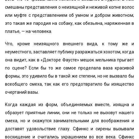
смешаны представления о неизящной и неживой копне волос
или муфте с представлением об умном и добром животном;
это такая же пародия на собаку, как обезьяна, наряженная в
платье, — на человека.
Что, кроме неизящного внешнего вида, к тому же и
неуместного, заставляет публику разражаться хохотом, когда
она видит, как в «Докторе Фаусте» мешок мельника прыгает
по сцене? Если бы то же самое проделала ваза красивой
формы, это удивило бы в такой же степени, но не вызвало бы
всеобщего смеха, так как его предотвратило бы изящество
очертаний вазы.
Когда каждая из форм, объединяемых вместе, изящна и
образует приятные линии, они не только не вызовут нашего
смеха, но и окажутся занимательными для воображения и
доставят удовольствие глазу. Сфинкс и сирены вызывали
восхищение и считались украшением во все века. Сфинкс