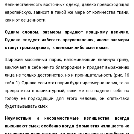
Величественность восточных одежд, далеко превосходящая
европейскую, зависит в такой же мере от количества ткани,
как и от ее ценности.
Одним словом, размеры придают изящному величие.
Однако следует избегать преувеличения, иначе размеры
станут громоздкими, тяжелыми либо сметными.
Широкий массивный парик, напоминающий львиную гриву,
заключает в себе нечто благородное и придает выражению
лица не только достоинство, но и проницательность (рис. 16
табл. 1). Однако если этот парик будет чрезмерно велик, то он
превратится в карикатурный; если же его наденет себе на
голову не подходящий для этого человек, он опять-таки
будет вызывать смех.
Неуместные и несовместимые излишества всегда
вызывают смех; особенно когда форма этих излишеств не
отличается изяществом, то есть когда они однообразны