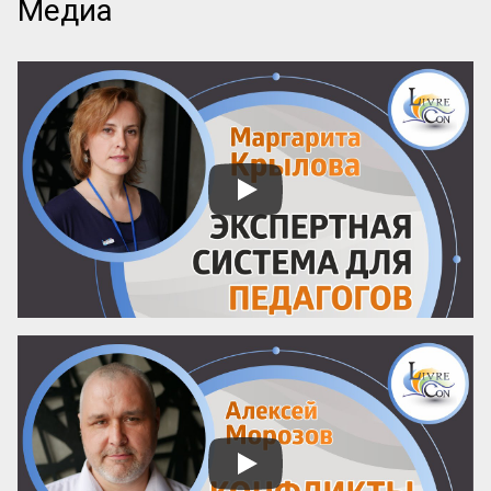
Медиа
памятка – ваш инструмент. Она поможет 
читать анонсы осознанно, отделять 
содержательные предложения от пустых 
слов и выбирать курсы с практической 
пользой.

Почему можно доверять анонсу? 
Содержание публичного объявления 
почти всегда отражает суть самой 
программы. Если организаторы вложили 
силы в качественный курс, они 
обязательно напишут об этом конкретно. 
И наоборот: размытые фразы и 
отсутствие деталей – верный ...