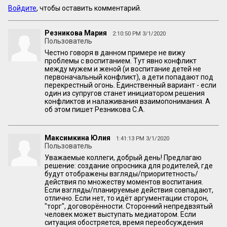
Войдите
, чтобы оставить комментарий.
Резникова Мария
2:10:50 PM 3/1/2020
Пользователь
Честно говоря в данном примере не вижу
проблемы с воспитанием. Тут явно конфликт
между мужем и женой (и воспитание детей не
первоначальный конфликт), а дети попадают под
перекрестный огонь. Единственный вариант - если
один из супругов станет инициатором решения
конфликтов и налаживания взаимопонимания. А
об этом пишет Резникова С.А.
Максимкина Юлия
1:41:13 PM 3/1/2020
Пользователь
Уважаемые коллеги, добрый день! Предлагаю
решение: создание опросника для родителей, где
будут отображены взгляды/приоритетность/
действия по множеству моментов воспитания.
Если взгляды/планируемые действия совпадают,
отлично. Если нет, то идёт аргументации сторон,
"торг", договорённости. Сторонний непредвзятый
человек может выступать медиатором. Если
ситуация обостряется, время переобсуждения