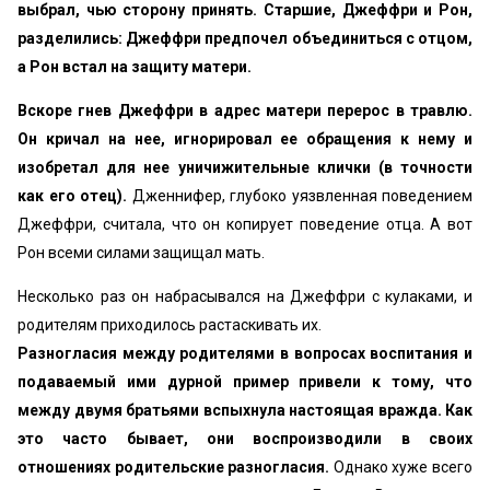
выбрал, чью сторону принять. Старшие, Джеффри и Рон,
разделились: Джеффри предпочел объединиться с отцом,
а Рон встал на защиту матери.
Вскоре гнев Джеффри в адрес матери перерос в травлю.
Он кричал на нее, игнорировал ее обращения к нему и
изобретал для нее уничижительные клички (в точности
как его отец).
Дженнифер, глубоко уязвленная поведением
Джеффри, считала, что он копирует поведение отца. А вот
Рон всеми силами защищал мать.
Несколько раз он набрасывался на Джеффри с кулаками, и
родителям приходилось растаскивать их.
Разногласия между родителями в вопросах воспитания и
подаваемый ими дурной пример привели к тому, что
между двумя братьями вспыхнула настоящая вражда. Как
это часто бывает, они воспроизводили в своих
отношениях родительские разногласия.
Однако хуже всего