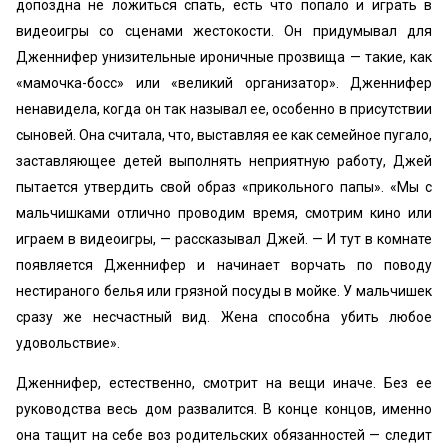
допоздна не ложиться спать, есть что попало и играть в
видеоигры со сценами жестокости. Он придумывал для
Дженнифер унизительные ироничные прозвища — такие, как
«мамочка-босс» или «великий организатор». Дженнифер
ненавидела, когда он так называл ее, особенно в присутствии
сыновей. Она считала, что, выставляя ее как семейное пугало,
заставляющее детей выполнять неприятную работу, Джей
пытается утвердить свой образ «прикольного папы». «Мы с
мальчишками отлично проводим время, смотрим кино или
играем в видеоигры, — рассказывал Джей. — И тут в комнате
появляется Дженнифер и начинает ворчать по поводу
нестираного белья или грязной посуды в мойке. У мальчишек
сразу же несчастный вид. Жена способна убить любое
удовольствие».
Дженнифер, естественно, смотрит на вещи иначе. Без ее
руководства весь дом развалится. В конце концов, именно
она тащит на себе воз родительских обязанностей — следит