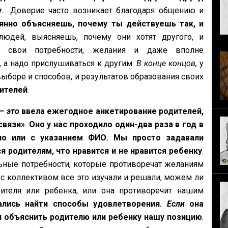
у
... Доверие часто возникает благодаря общению и
янно объясняешь, почему ты действуешь так, и
юдей, выясняешь, почему они хотят другого, и
о свои потребности, желания и даже вполне
 а надо прислушиваться к другим.
В конце концов,
у
 выборе и способов, и результатов образования своих
ителей
.
— это
ввела ежегодное анкетирование родителей,
связи»
.
Оно у нас проходило один-два раза в год в
но или с указанием ФИО. Мы просто задавали
я родителям, что нравится и не нравится ребенку
.
льные потребности, которые противоречат желаниям
с коллективом все это изучали и решали, можем ли
ителя или ребенка, или она противоречит нашим
лись найти способы удовлетворения.
Если
она
и объяснить родителю или ребенку нашу позицию
.