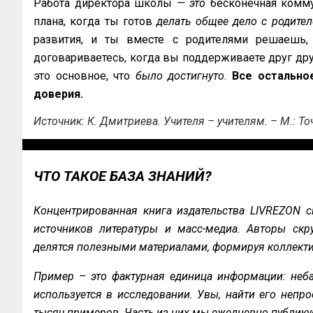
Работа директора школы
— это
бесконечная коммун
плана, когда ты готов
делать общее дело с родите
развития, и ты вместе с родителями решаешь,
договариваетесь, когда вы поддерживаете друг друг
это основное, что
было достигнуто
.
Все остально
доверия.
Источник: К. Дмитриева. Учителя – учителям. – М.: Точ
ЧТО ТАКОЕ БАЗА ЗНАНИЙ?
Концентрированная книга издательства LIVREZON с
источников литературы и масс-медиа. Авторы скру
делятся полезными материалами, формируя коллекти
Пример – это фактурная единица информации: неба
используется в исследовании. Увы, найти его непро
тысяч примеров. Часть из них мы ежедневно публику