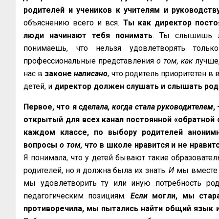
родителей и учеников к учителям и руководств
объяснению всего и вся.
Ты как директор посто
люди начинают тебя понимать
. Ты слышишь л
понимаешь, что нельзя удовлетворять тольк
профессиональные представления
о том, как
лучше,
нас в
законе
написано
, что родитель приоритетен в
детей, и
директор должен слушать и слышать род
Первое, что я
сделала, когда стала руководителем
,
открытый для всех канал постоянной «обратной 
каждом классе, по выбору родителей аноним
вопросы
о том, что
в школе нравится и не нравитс
Я понимала, что у детей бывают такие образовате
родителей, но я должна была их знать.
И
мы вместе 
мы удовлетворить ту или иную потребность род
педагогическим позициям.
Если
могли, мы стара
противоречила, мы пытались найти общий язык 