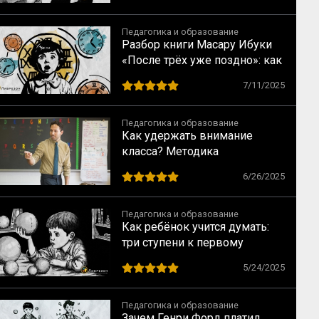
Педагогика и образование
Разбор книги Масару Ибуки
«После трёх уже поздно»: как
вредят мифы о раннем
7/11/2025
развитии
Педагогика и образование
Как удержать внимание
класса? Методика
перемещений от Дуга
6/26/2025
Лемова
Педагогика и образование
Как ребёнок учится думать:
три ступени к первому
понятию
5/24/2025
Педагогика и образование
Зачем Генри Форд платил