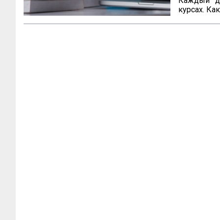
Каждый де
курсах. Как
а не тольк
Она помо
содержате
курсы с пр
Почему мо
объявлени
Если орга
обязательн
фразы и от