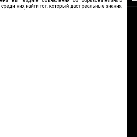
нь вы видите объявления об образовательных 
 среди них найти тот, который даст реальные знания, 
о яркие обещания? Эта памятка – ваш инструмент. 
жет читать анонсы осознанно, отделять 
льные предложения от пустых слов и выбирать 
актической пользой.

жно доверять анонсу? Содержание публичного 
я почти всегда отражает суть самой программы. 
низаторы вложили силы в качественный курс, они 
о напишут об этом конкретно. И наоборот: размытые 
сутствие деталей – верный ...