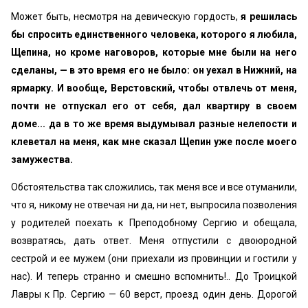
Может быть, несмотря на девическую гордость,
я решилась
бы спросить единственного человека, которого я любила,
Щепина, но кроме наговоров, которые мне были на него
сделаны, — в это время его не было: он уехал в Нижний, на
ярмарку. И вообще, Верстовский, чтобы отвлечь от меня,
почти не отпускал его от себя, дал квартиру в своем
доме... да в то же время выдумывал разные нелепости и
клеветал на меня, как мне сказал Щепин уже после моего
замужества.
Обстоятельства так сложились, так меня все и все оту­манили,
что я, никому не отвечая ни да, ни нет, выпросила позволения
у родителей поехать к Преподобному Сергию и обещала,
возвратясь, дать ответ. Меня отпустили с двоюродной
сестрой и ее мужем (они приехали из провинции и гостили у
нас). И теперь странно и смешно вспомнить!.. До Троицкой
Лавры к Пр. Сергию — 60 верст, проезд один день. Дорогой