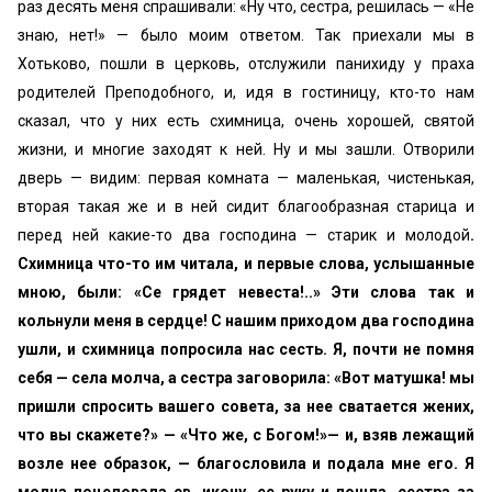
раз десять меня спрашивали: «Ну что, сестра, решилась — «Не
знаю, нет!» — было моим ответом. Так приехали мы в
Хотьково, пошли в церковь, отслужили панихиду у праха
родителей Препо­добного, и, идя в гостиницу, кто-то нам
сказал, что у них есть схимница, очень хорошей, святой
жизни, и многие заходят к ней. Ну и мы зашли. Отворили
дверь — видим: первая комната — маленькая, чистенькая,
вторая такая же и в ней сидит благообразная старица и
перед ней какие-то два господина — старик и молодой
.
Схимница что-то им читала, и первые слова, услышанные
мною, были: «Се грядет невеста!..» Эти слова так и
кольнули меня в сердце! С нашим приходом два господина
ушли, и схим­ница попросила нас сесть. Я, почти не помня
себя — села молча, а сестра заговорила: «Вот матушка! мы
пришли спросить вашего совета, за нее сватается жених,
что вы скажете?» — «Что же, с Богом!»— и, взяв лежащий
возле нее образок, — благословила и подала мне его. Я