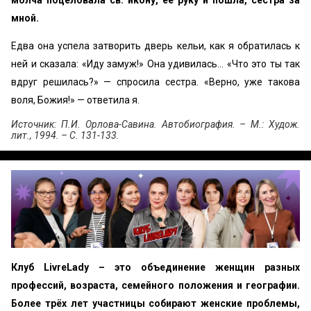
молча поцеловала св. икону, ее руку и пошла, сестра за
мной.
Едва она успела затворить дверь кельи, как я обратилась к
ней и сказала: «Иду замуж!» Она удивилась... «Что это ты так
вдруг решилась?» — спросила сестра. «Верно, уже такова
воля, Божия!» — ответила я.
Источник: П.И. Орлова-Савина. Автобиография. – М.: Худож.
лит., 1994. – С. 131-133.
Клуб LivreLady – это объединение женщин разных
профессий, возраста, семейного положения и географии.
Более трёх лет участницы собирают женские проблемы,