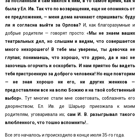
за по­сланным и сам явился к ним, в то самое время, как я
была у Ел. Ив. Так что по возвращении, еще не опомнясь от
ее предложения, — меня дома начинают спрашивать: буду
ли я согласна выйти за Орлова?
И, как благоразумные и
добрые родители — говорят просто: «
Мы не знаем ваших
театраль­ных дел, но слышим и видим, что совершается
много нехо­рошего! В тебе мы уверены, ты девочка не
глупая; понима­ешь, что хорошо, что дурно, да и нас не
захочешь огорчить и оскорбить. И нам приятно бы видеть
тебя пристроенную за доброго человека! Но еще повторим
— не зная хорошо ни его, ни других женихов —
предоставляем все на волю Бо­жию и на твой собственный
выбор».
Тут многие стали мне советовать, соблазнять его
дворянством; Ел. Ив. де Шарьер приезжала к моим
родителям, уговаривала их;
сам И. В. разыгрывал такого
влюбленного, что тошно вспомнить!..
Все это началось и происходило в конце июля 35-го года.