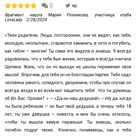
0
Фрагмент нашла Мария Резникова, участница клуба
LivreLady
2/28/2024
«Твои родители, Люда, посторонние, они не видят, как тебя,
молодую, неопытную, стараются заманить в сети и погубить,
как гибли — многие! Ты сама это видела и знаешь. Я всегда
радовалась, что у тебя был жених, которым я всегда считала
Щепина. Жаль, что он по выходе из школы переменил свои
мысли!.. Впро­чем, для тебя он не блестящая партия. Тебе надо
человека умного, солидного, дворянина, чтобы при случае он
всег­да, везде и во всем мог защитить тебя!.. Что ты думаешь
об Ил. Вас. Орлове?..» — «Да он наш дедушка!» —«Ну да, когда
ты была ребенком — он был твой дедушка; а теперь тебе 18
лет, ты уже девушка — невеста, и мне бы очень хотелось,
чтобы ты вышла замуж пораньше. Ты знаешь, сколько
погибло подруг твоих... Конечно, пони­маешь, как и тебя