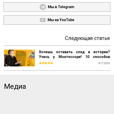
Мы в Telegram
Мы на YouTube
Следующая статья
Хочешь оставить след в истории?
Учись у Монтессори! 10 способов
сохранить наследие
4/7/2025
Почему даже самые выдающиеся 
педагогические идеи могут быть забыты 
спустя десятилетия? Почему успешные 
методики не всегда получают широкое 
Медиа
распространение? Как убедиться, что 
ваш труд продолжат будущие 
поколения? Ответы на эти вопросы 
можно найти, изучив опыт Марии 
Монтессори — педагога, который не 
только разработал уникальную систему 
воспитания, но и создал механизм её 