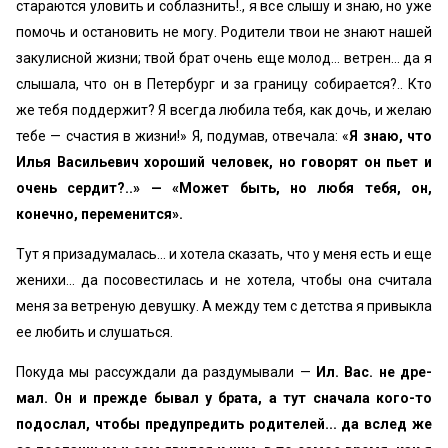
стараются уловить и соблазнить!., я все слышу и знаю, но уже
помочь и остановить не могу. Ро­дители твои не знают нашей
закулисной жизни; твой брат очень еще молод... ветрен... да я
слышала, что он в Пе­тербург и за границу собирается?.. Кто
же тебя поддер­жит? Я всегда любила тебя, как дочь, и желаю
тебе — счастия в жизни!» Я, подумав, отвечала: «
Я знаю, что
Илья Васильевич хороший человек, но говорят он пьет и
очень сердит?..» — «Может быть, но любя тебя, он,
конечно, переменится».
Тут я призадумалась... и хотела сказать, что у меня есть и еще
женихи... да посовестилась и не хотела, чтобы она считала
меня за ветреную девушку. А между тем с детства я привыкла
ее любить и слушаться.
Покуда мы рассуждали да раздумывали —
Ил. Вас. не дре­
мал. Он и прежде бывал у брата, а тут сначала кого-то
подослал, чтобы предупредить родителей... да вслед же