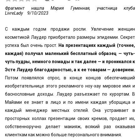
Фрагмент нашла Мария Гуменная, участница клуба
LivreLady
9/10/2023
С каждым годом продажи росли. Увлечение женщин
косметикой Лаудер приобретало размеры эпидемии. Секрет
успеха был очень прост.
На презентациях каждый (точнее,
каждая) по­лучал маленький бесплатный образец — чуть-
чуть пудры, не­много помады и так далее — и проникался к
Эсте Лаудер благо­дарностью, а к ее товарам — доверием.
Потом появлялся спрос, в конце концов обеспечивший
изобретательнице этого рекламного ноу-хау мировое имя и
баснословные доходы. Лаудер разъезжает по курортам. В
Майами ее знает в лицо и по имени каждая уборщица и
каждый менеджер местных отелей. Она устраивает в
просторных холлах презентации своих кремов, продает их,
собственноручно делает макияж, всякий раз оказывая
клиенткам как можно больше персонального внимания.