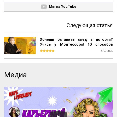
Мы на YouTube
Следующая статья
Хочешь оставить след в истории?
Учись у Монтессори! 10 способов
сохранить наследие
4/7/2025
Почему даже самые выдающиеся 
педагогические идеи могут быть забыты 
спустя десятилетия? Почему успешные 
методики не всегда получают широкое 
Медиа
распространение? Как убедиться, что 
ваш труд продолжат будущие 
поколения? Ответы на эти вопросы 
можно найти, изучив опыт Марии 
Монтессори — педагога, который не 
только разработал уникальную систему 
воспитания, но и создал механизм её 
сохранения и развития по всему миру.

Эти вопросы особенно актуальны для 
женщин-новаторов, которые 