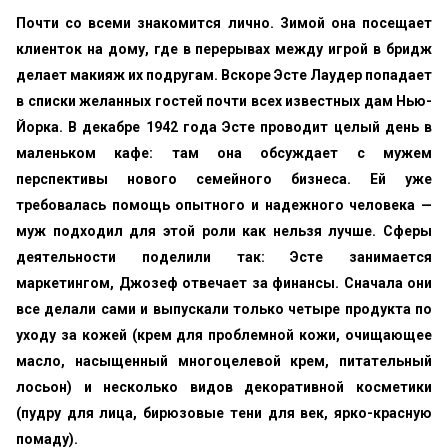
Почти со всеми знакомится лично. Зимой она посещает
клиен­ток на дому, где в перерывах между игрой в бридж
делает макияж их подругам. Вскоре Эсте Лаудер попадает
в списки желанных гостей почти всех известных дам Нью-
Йорка. В декабре 1942 года Эсте проводит целый день в
маленьком кафе: там она обсуждает с мужем
перспективы нового семейного бизнеса. Ей уже
требовалась помощь опытного и надежного человека —
муж подходил для этой роли как нельзя лучше. Сферы
деятельности поделили так: Эсте занимается
маркетингом, Джозеф отвечает за финансы. Сначала они
все делали сами и выпускали только четыре продукта по
уходу за кожей (крем для проблемной кожи, очищающее
масло, насыщенный многоце­левой крем, питательный
лосьон) и несколько видов декоратив­ной косметики
(пудру для лица, бирюзовые тени для век, ярко-красную
помаду).