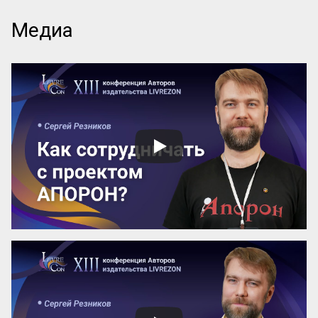
Ум возвышен, остроумие прекрасно. 
Медиа
Смелость возвышенна и величественна, 
хитрость ничтожна, но красива. 
Осторожность, говорил Кромвель, есть 
добродетель бургомистра. Правдивость 
и честность просты и благородны, шутка 
и угодливая лесть тонки и красивы. 
Учтивость украшение добродетели. 
Бескорыстное служебное рвение 
благородно, утонченность и вежливость 
прекрасны. Возвышенные свойства 
внушают уважение, прекрасные любовь. 
Люди, чувство которых обращено 
преимущественно на прекрасное, ищут 
себе честных, вер...