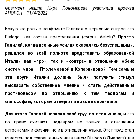
Фрагмент нашла Кира Пономарева участница проекта
АПОРОН
11/4/2022
Какую же роль в конфликте Галилея с церковью сыграл его
Dialogо, как состав преступления (corpus delicti)?
Просто
Галилей, когда все иные усилия оказались безуспешными,
решился во всей полноте представить образованной
Италии как «про», так и «контра» в отношении обеих
систем мира — Птолемеевой и Коперниковой
.
Тем самым
эти круги Италии должны были получить стимул
высказать собственное мнение и стать действенным
противовесом по отношению к тем теологам и
философам, которые отвергали новое из принципа
.
Для этого Галилей написал свой труд по-итальянски
, и его
по праву считают шедевром не только в отношении
астрономии и физики, но и в отношении языка. Этот труд стал
известен под сокращенным названием Dialogo («Диалог»), и в