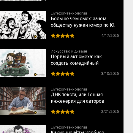
Livrezon-технологии
Больше чем смех: зачем
обществу нужен юмор по Ю.
Тамбергу
4/17/2025
Искусство и дизайн
Первый акт смеха: как
создать комедийный
конфликт, который зажжет
3/10/2025
ваш сценарий
Livrezon-технологии
ДНК текста, или Генная
инженерия для авторов
2/21/2025
Livrezon-технологии
Какие шрифты удобнее