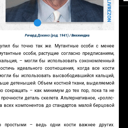
Ричард Докинз (род. 1941) / Викимедиа
тупил бы точно так же. Мутантные особи с менее
утантные особи, растущие согласно предписаниям,
кальция, – могли бы использовать сэкономленный
остичь идеального соотношения, когда все кости
 могли бы использовать высвободившийся кальций,
ьше детенышей. Объем костной ткани, выделяемой
 сокращать – как минимум до тех пор, пока та не
прочности деталь скелета. Альтернативное, «роллс-
 всех компонентов до стандартов малой берцовой
ко простыми – ведь одни кости важнее других.