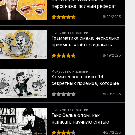
персонажа: полный реферат
по книге В. Я. Проппа
8/22/2025
«Проблемы комизма и
смеха»
Livrezon-технологии
Грамматика смеха: несколько
приёмов, чтобы создавать
юмор с помощью языка
8/19/2025
Искусство и дизайн
Комическое в кино: 14
секретных приёмов, которые
заставят зрителей смеяться
5/29/2025
Livrezon-технологии
Ганс Селье о том, как
написать научную статью
4/27/2025