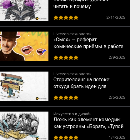
читать и почему
2/11/2025
Livrezon-технологии
«Смех» — реферат:
комические приёмы в работе
Анри Бергсона
2/9/2025
Livrezon-технологии
Сторителлинг на потоке:
откуда брать идеи для
контента
2/5/2025
Искусство и дизайн
Ложь как элемент комедии:
как устроены «Борат», «Тупой
и ещё тупее», «Цыпленок
1/4/2025