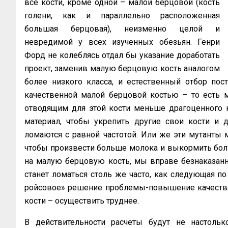
все кости, кроме одной – малой берцовой (кость
голени, как и параллельно расположенная
большая берцовая), неизменно целой и
невредимой у всех изученных обезьян. Генри
Форд не колеблясь отдал бы указание доработать
проект, заменив малую берцовую кость аналогом
более низкого класса, и естественный отбор пос
качественной малой берцовой костью – то есть м
отводящим для этой кости меньше драгоценного 
материал, чтобы укрепить другие свои кости и д
ломаются с равной частотой. Или же эти мутанты
чтобы произвести больше молока и выкормить бол
на малую берцовую кость, мы вправе безнаказанно
станет ломаться столь же часто, как следующая по 
ройсовое» решение проблемы-повышение качества
кости – осуществить труднее.
В действительности расчеты будут не настоль