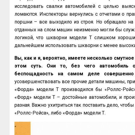
исследовать свалки автомобилей с целью выясн
ломаются. Инспекторы вернулись с отчетами о пра
поршни – все выходило из строя. Но обращало на
отданных на слом машин неизменно могли бы служи
логикой, что шкворни модели Т слишком хороши
дальнейшем использовать шкворни с менее высоки
Вы, как и я, вероятно, имеете несколько смутное
этом суть. Они то, без чего автомобиль 
беспощадность на самом деле совершенно
усовершенствовать все прочие детали машины, при
«Форда» модели Т производился бы «Роллс-Ройс»,
«Форд» модели Т – достойные автомобили, и произ
разная. Важно ухитриться так поставить дело, что
«Роллс-Ройса», либо «Форда» модели Т.