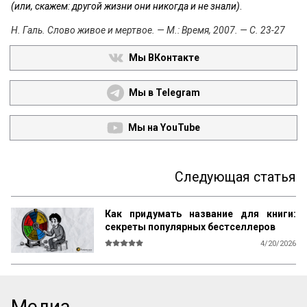
(или, скажем: другой жизни они никогда и не знали)
.
Н. Галь. Слово живое и мертвое. — М.: Время, 2007. — С. 23-27
Мы ВКонтакте
Мы в Telegram
Мы на YouTube
Следующая статья
Как придумать название для книги:
секреты популярных бестселлеров
4/20/2026
В мире существует множество 
литературы, рассказывающей 
начинающим авторам о том, как и что 
писать, каким должен быть сюжет, герои, 
Медиа
язык, образы и оформление. Но нет ни 