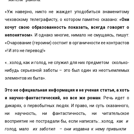
«Уж наверно, никто не жаждет уподобиться знаменитому
чеховскому телеграфисту, о котором памятно сказано:
«Они
хочут свою образованность показать, всегда говорят о
непонятном»
. И однако многие, нимало не смущаясь, пишут:
«Очарование (героини) состоит в органичности ее контрастов
»! И это не перевод!»
«…холод, как и голод, не служил для них предметом сколько-
нибудь серьезной заботы – это был один из неотъемлемых
элементов их быта».
Это не официальная информация и не ученая статья, а хоть
и научно-фантастический, но все же роман
. Речь идет о
дикарях, о первобытных людях. И право, ни суть сказанного,
ни научность, ни фантастичность, ни читательское
восприятие не пострадали бы, если написать:…х
олод, как и
голод, мало их заботил – они издавна к нему привыкли