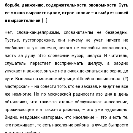
борьбе, движению, содержательности, экономности. Суть
ее можно выразить вдвое, втрое короче – и выйдет живей
и выразительней
. […]
Нет, слова-канцеляризмы, слова-штампы не безвредны.
Пустые, пустопорожние, они ничему не учат, ничего не
сообщают и, уж конечно, никого не способны взволновать,
взять за душу. Это словесный мусор, шелуха. И читатель,
слушатель перестает воспринимать шелуху, а заодно
упускает и важное, он уже не в силах докопаться до зерна, до
сути. Вывеска на московской улице «Швейно-пошивочная (?)
мастерская» – на совести того, кто ее заказал, и видят ее все
же немногие. Но по московской радиосети изо дня в день
объявляют, что такие-то ателье обслуживают «население,
проживающее » в таких-то районах, – это уже чудовищно.
Видно, невдомек «авторам», что население – это и есть те,
кто проживает , то есть население района , а лучше бы просто
– жители района.