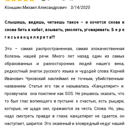
Коньшин Михаил Александрович
3/14/2020
Слышишь, видишь, читаешь такое – и хочется снова и
снова бить в набат, взывать, умолять, уговаривать: Б е р е
г и с ь к а н ц е л я р и т а!!!
Это – самая распространенная, самая злокачественная
болезнь нашей речи. Много лет назад один из самых
образованных и разносторонних людей нашего века,
редкостный знаток русского языка и чудодей слова Корней
Иванович Чуковский заклеймил ее точным, убийственным
названием. Статья его так и называлась «Канцелярит» и
прозвучала она поистине как SOS. Не решаюсь сказать, что
то был глас вопиющего в пустыне: к счастью, есть рыцари,
которые, не щадя сил, сражаются за честь Слова. Но, увы,
надо смотреть правде в глаза: канцелярит не сдается, он
наступает, ширится. Это окаянный и зловредный недуг нашей