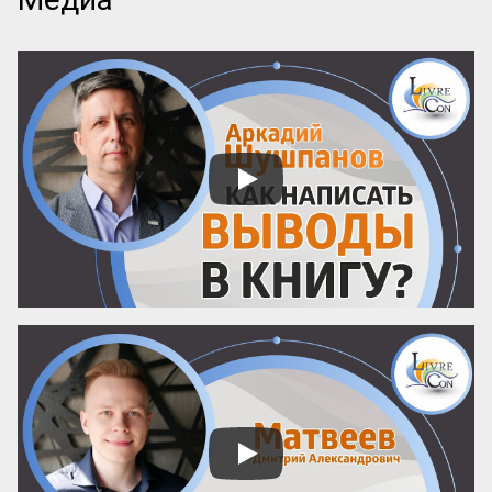
одной книги, которая бы рассказывала о 
самом главном — как придумать 
название! А ведь именно название, а 
вовсе не содержание, приносит книге 
успех! Кто думает иначе — пусть 
проведет простой эксперимент: спросит 
у кого угодно, какая книга более 
знаменита: про черта в городе или про 
джинна в деревне? Никто вам ничего 
вразумительного не скажет. Но если 
поставить вопрос иначе: какая книга 
более знаменита: «‎Мастер и Маргарита» 
или «...