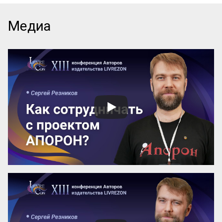
одному: ищи таланты, ставь цели и 
мотивируй. Но на практике эта схема 
даёт сбой. Звёзды уходят, «способные» 
Медиа
сотрудники не справляются со сложными 
задачами, а директор снова погружается 
в «операционку». В чём подвох? 

Мы привыкли делегировать людям, но 
забываем настраивать процессы. Ставка 
на человеческий фактор превращает 
управление в лотерею, где выигрышный 
билет достаётся лишь единицам. 
Существует иной подход: он позволяет 
сделать компанию человеко-
независимой, где результат гарантирует 
не гениальность сотрудника, а ...