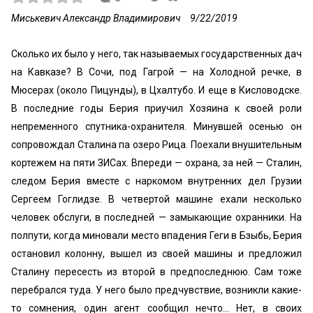
Миськевич Александр Владимирович
9/22/2019
Сколько их было у него, так называемых государственных дач
на Кавказе? В Сочи, под Гагрой — на Холодной речке, в
Мюсерах (около Пицунды), в Цхалтубо. И еще в Кисловодске.
В последние годы Берия приучил Хозяина к своей роли
непременного спутника-охранителя. Минувшей осенью он
сопровождал Сталина па озеро Рица. Поехали внушительным
кортежем на пяти ЗИСах. Впереди — охрана, за ней — Сталин,
следом Берия вместе с наркомом внутренних дел Грузии
Сергеем Гоглидзе. В четвертой машине ехали несколько
человек обслуги, в последней — замыкающие охранники. На
полпути, когда миновали место впадения Геги в Бзыбь, Берия
остановил колонну, вышел из своей машины и предложил
Сталину пересесть из второй в предпоследнюю. Сам тоже
перебрался туда. У него было предчувствие, возникли какие-
то сомнения, один агент сообщил нечто... Нет, в своих