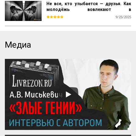
Не все, кто улыбается — друзья. Как
молодёжь вовлекают в
деструктивные сообщества
9/25/2025
Представьте: у вас закончились пары или 
уроки, и вдруг кто-то из знакомых зовёт в 
клуб. Звучит заманчиво, особенно если 
это место по интересам или площадка 
Медиа
для обсуждения идей. Но что, если 
сообщество окажется вовсе не 
безобидным — например, сектой? Не 
стоит думать, что туда попадают только 
«странные» или «сумасшедшие». Такие 
группы действуют по универсальным 
схемам, и зацепить они могут любого.

Как понять, что вы или ваш друг 
оказались в опасном сообществе? Меня 
зовут Захар Федин, я пишу книгу про 
молодежную деградацию. В частности, 
уже больше года изуча...