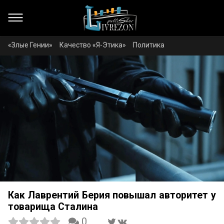
«Злые Гении»
Качество «Я-Этика»
Политика
Как Лаврентий Берия повышал авторитет у
товарища Сталина
0