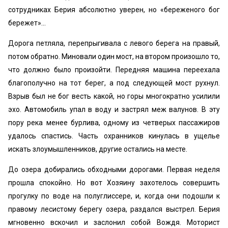
сотрудниках Берия абсолютно уверен, но «береженого бог
бережет»...
Дорога петляла, перепрыгивала с левого берега на правый,
потом обратно. Миновали один мост, на втором произошло то,
что должно было произойти. Передняя машина переехала
благополучно на тот берег, а под следующей мост рухнул.
Взрыв был не бог весть какой, но горы многократно усилили
эхо. Автомобиль упал в воду и застрял меж валунов. В эту
пору река менее бурлива, одному из четверых пассажиров
удалось спастись. Часть охранников кинулась в ущелье
искать злоумышленников, другие остались на месте.
До озера добирались обходными дорогами. Первая неделя
прошла спокойно. Но вот Хозяину захотелось совершить
прогулку по воде на полуглиссере, и, когда они подошли к
правому лесистому берегу озера, раздался выстрел. Берия
мгновенно вскочил и заслонил собой Вождя. Моторист