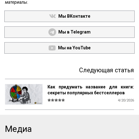
материалы.
Мы ВКонтакте
Мы в Telegram
Мы на YouTube
Следующая статья
Как придумать название для книги:
секреты популярных бестселлеров
4/20/2026
В мире существует множество 
литературы, рассказывающей 
начинающим авторам о том, как и что 
писать, каким должен быть сюжет, герои, 
Медиа
язык, образы и оформление. Но нет ни 
одной книги, которая бы рассказывала о 
самом главном — как придумать 