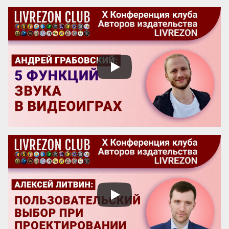
название! А ведь именно название, а 
вовсе не содержание, приносит книге 
успех! Кто думает иначе — пусть 
проведет простой эксперимент: спросит 
у кого угодно, какая книга более 
знаменита: про черта в городе или про 
джинна в деревне? Никто вам ничего 
вразумительного не скажет. Но если 
поставить вопрос иначе: какая книга 
более знаменита: «‎Мастер и Маргарита» 
или «...