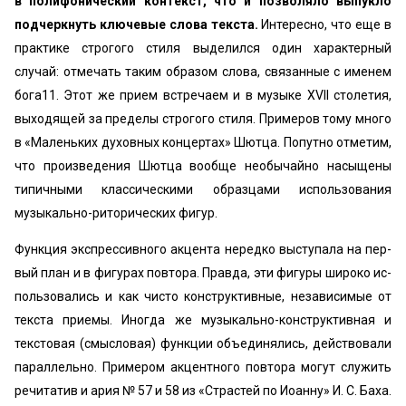
в полифонический контекст, что и позволяло выпукло
подчерк­нуть ключевые слова текста.
Интересно, что еще в
практике строгого стиля выделился один характерный
случай: отмечать таким образом слова, связанные с именем
бога11. Этот же при­ем встречаем и в музыке XVII столетия,
выходящей за пределы строгого стиля. Примеров тому много
в «Маленьких духовных концертах» Шютца. Попутно отметим,
что произведения Шютца вообще необычайно насыщены
типичными классическими образ­цами использования
музыкально-риторических фигур.
Функция экспрессивного акцента нередко выступала на пер­
вый план и в фигурах повтора. Правда, эти фигуры широко ис­
пользовались и как чисто конструктивные, независимые от
тек­ста приемы. Иногда же музыкально-конструктивная и
текстовая (смысловая) функции объединялись, действовали
параллельно. Примером акцентного повтора могут служить
речитатив и ария № 57 и 58 из «Страстей по Иоанну» И. С. Баха.