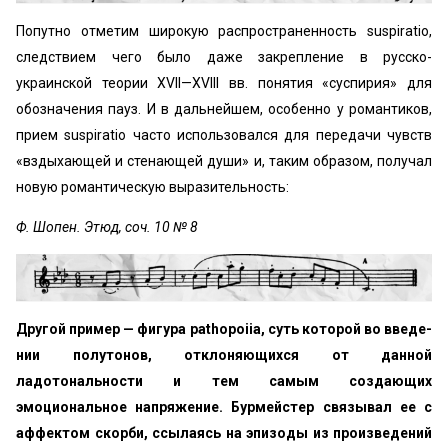
Попутно отметим широкую распространенность suspiratio,
следствием чего было даже закрепление в русско-
украинской тео­рии XVII—XVIII вв. понятия «суспирия» для
обозначения пауз. И в дальнейшем, особенно у романтиков,
прием suspiratio часто использовался для передачи чувств
«вздыхающей и сте­нающей души» и, таким образом, получал
новую романтическую выразительность:
Ф. Шопен. Этюд, соч. 10 № 8
Другой пример — фигура pathopoiia, суть которой во введе­
нии полутонов, отклоняющихся от данной
ладотональности и тем самым создающих
эмоциональное напряжение. Бурмейстер связывал ее с
аффектом скорби, ссылаясь на эпизоды из произ­ведений