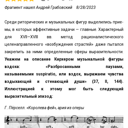
Фрагмент нашел Андрей Грабовский
8/28/2023
Среди риторических и музыкальных фигур выделились прие­
мы, в которых аффективные задачи — главные. Характерный
для XVII—XVIII вв. метод рационалистического
целенаправленного «возбуждения страстей» даже пытался
закрепить за ними опре­деленные сферы выразительности.
Укажем на описание Кирхером музыкальной фигуры
вздоха: «Разбросанными паузами,
называемыми suspiratio, или вздох, выражаем чувства
вздыхаю­щей и стенающей души» (37, II, 144).
Иллюстрацией к этому мог быть следующий
выразительный эпизод:
Г. Пёрселл. «Королева фей», ария из оперы