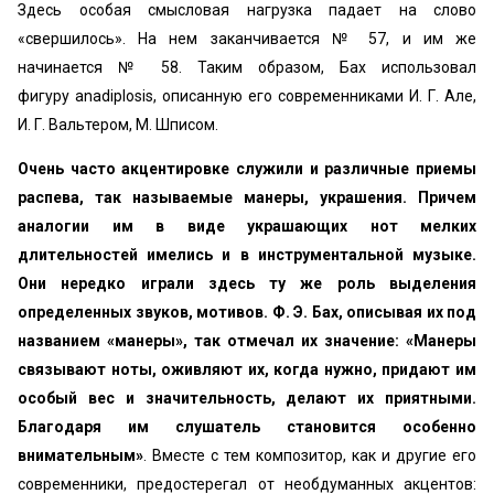
Здесь особая смысловая нагрузка падает на слово
«свершилось». На нем за­канчивается № 57, и им же
начинается № 58. Таким образом, Бах использовал
фигуру anadiplosis, описанную его современни­ками И. Г. Але,
И. Г. Вальтером, М. Шписом.
Очень часто акцентировке служили и различные приемы
рас­пева, так называемые манеры, украшения. Причем
аналогии им в виде украшающих нот мелких
длительностей имелись и в инструментальной музыке.
Они нередко играли здесь ту же роль выделения
определенных звуков, мотивов. Ф. Э. Бах, опи­сывая их под
названием «манеры», так отмечал их значение: «Манеры
связывают ноты, оживляют их, когда нужно, придают им
особый вес и значительность, делают их приятными.
Благо­даря им слушатель становится особенно
внимательным»
. Вместе с тем композитор, как и другие его
современники, предостерегал от необдуманных акцентов: