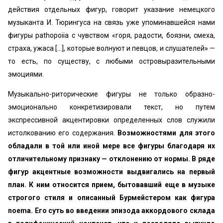
действия отдельных фигур, гово­рит указание немецкого
музыканта И. Тюрингуса на связь уже упоминавшейся нами
фигуры pathopoiia с чувством «горя, ра­дости, боязни, смеха,
страха, ужаса [...], которые волнуют и пев­цов, и слушателей» —
то есть, по существу, с любыми островыразительными
эмоциями.
Музыкально-риторические фигуры не только образно-
эмоцио­нально конкретизировали текст, но путем
экспрессивной акцен­тировки определенных слов служили
истолкованию его содержа­ния.
Возможностями для этого
обладали в той или иной мере все фигуры благодаря их
отличительному признаку — отклоне­нию от нормы.
В ряде
фигур акцентные возможности выдвига­лись на первый
план. К ним относится прием, бытовавший еще в музыке
строгого стиля и описанный Бурмейстером как фигу­ра
noema. Его суть во введении эпизода аккордового склада