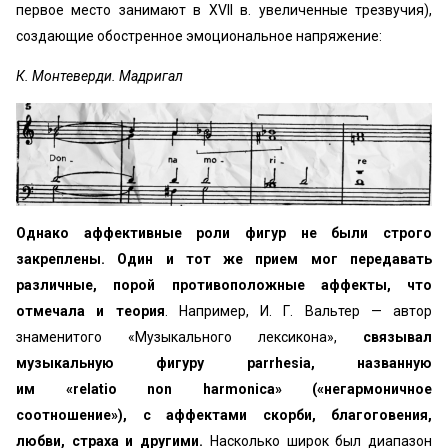
первое место за­нимают в XVII в. увеличенные трезвучия),
создающие обострен­ное эмоциональное напряжение:
К. Монтеверди. Мадригал
Однако аффективные роли фигур не были строго
закрепле­ны. Один и тот же прием мог передавать
различные, порой про­тивоположные аффекты, что
отмечала и теория
. Например, И. Г. Вальтер — автор
знаменитого «Музыкального лексикона»,
связывал
музыкальную фигуру parrhesia, названную
им «relatio non harmonica» («негармоничное
соотношение»), с аффектами скорби, благоговения,
любви, страха и другими.
На­сколько широк был диапазон