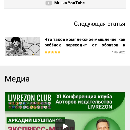
Мы на YouTube
Следующая статья
Что такое комплексное мышление: как
ребёнок переходит от образов к
понятиям по Выготскому
1/8/2026
Вторая большая ступень в развитии 
понятий охватывает много 
разнообразных в функциональном, 
структурном и генетическом отношениях 
Медиа
типов одного и того же по своей природе 
способа мышления. Этот способ 
мышления так же, как и все остальные, 
ведет к образованию связей, к 
установлению отношений между 
различными конкретными 
впечатлениями, к объединению и 
обобщению отдельных предметов, к 
упорядочению и систематизации всего 
опыта ребенка.

Но способ объединения различных 