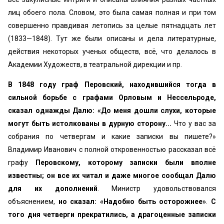
лиц обоего пола. Словом, это была самая полная и при том
совершенно правдивая летопись за целые пятнадцать лет
(1833—1848). Тут же были описаны и дела литературные,
действия некоторых ученых обществ, всё, что делалось в
Академии Художеств, в театральной дирекции и пр.
В 1848 году граф Перовский, находившийся тогда в
сильной борьбе с графами Орловым и Нессельроде,
сказал однажды Далю: «До меня дошли слухи, которые
могут быть истолкованы в дурную сторону...
Что у вас за
собрания по четвергам и какие записки вы пишете?»
Владимир Иванович с полной откровенностью рассказал всё
графу
Перовскому, которому записки были вполне
известны; он все их читал и даже многое сообщал Далю
для их дополнений
. Министр удовольствовался
объяснением,
но сказал: «Надобно быть осторожнее»
.
С
того дня четверги прекратились, а драгоценные записки