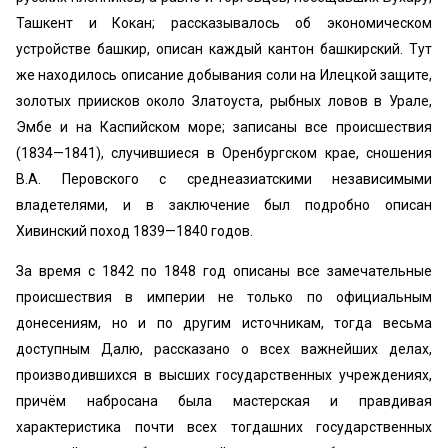
Ташкент и Кокан; рассказывалось об экономическом
устройстве башкир, описан каждый кантон башкирский. Тут
же находилось описание добывания соли на Илецкой защите,
золотых приисков около Златоуста, рыбных ловов в Урале,
Эмбе и на Каспийском море; записаны все происшествия
(1834—1841), случившиеся в Оренбургском крае, сношения
В.А. Перовского с среднеазиатскими независимыми
владетелями, и в заключение был подробно описан
Хивинский поход 1839—1840 годов.
За время с 1842 по 1848 год описаны все замечательные
происшествия в империи не только по официальным
донесениям, но и по другим источникам, тогда весьма
доступным Далю, рассказано о всех важнейших делах,
производившихся в высших государственных учреждениях,
причём набросана была мастерская и правдивая
характеристика почти всех тогдашних государственных