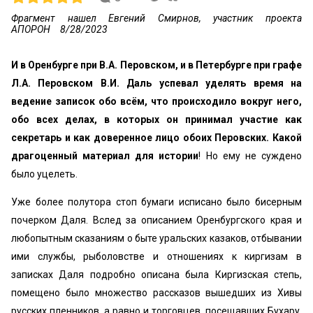
Фрагмент нашел Евгений Смирнов, участник проекта
АПОРОН
8/28/2023
И в Оренбурге при В.А. Перовском, и в Петербурге при графе
Л.А. Перовском В.И. Даль успевал уделять время на
ведение записок обо всём, что происходило вокруг него,
обо всех делах, в которых он принимал участие как
секретарь и как доверенное лицо обоих Перовских. Какой
драгоценный материал для истории
! Но ему не суждено
было уцелеть.
Уже более полутора стоп бумаги исписано было бисерным
почерком Даля. Вслед за описанием Оренбургского края и
любопытным сказаниям о быте уральских казаков, отбывании
ими службы, рыболовстве и отношениях к киргизам в
записках Даля подробно описана была Киргизская степь,
помещено было множество рассказов вышедших из Хивы
русских пленников, а равно и торговцев, посещавших Бухару,