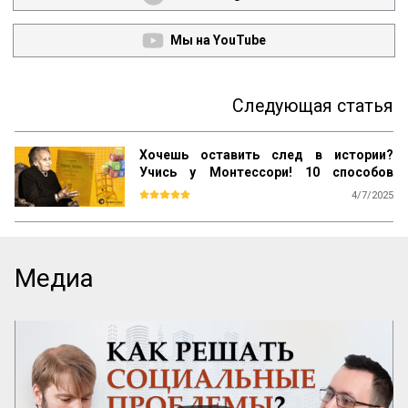
Мы на YouTube
Следующая статья
Хочешь оставить след в истории?
Учись у Монтессори! 10 способов
сохранить наследие
4/7/2025
Почему даже самые выдающиеся 
педагогические идеи могут быть забыты 
спустя десятилетия? Почему успешные 
методики не всегда получают широкое 
Медиа
распространение? Как убедиться, что 
ваш труд продолжат будущие 
поколения? Ответы на эти вопросы 
можно найти, изучив опыт Марии 
Монтессори — педагога, который не 
только разработал уникальную систему 
воспитания, но и создал механизм её 
сохранения и развития по всему миру.

Эти вопросы особенно актуальны для 