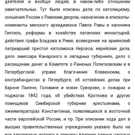
деятелей и вообще людей, в каком-либо отношении
замечательных. Тут были описаны дела по католицизму,
сношения России с Римским двором, назначение в епископы-
номинанты минского архидиакона Павла Равы и каноника
Гинтило, реформы в хозяйстве латинских монастырей,
действия графа Блудова в Риме, возведение на армянский
патриарший престол католикоса Нерсеса, еврейские дела,
дело эмиссара Канарского в западных губерниях, дело о
расхищении денег в Комитете о Раненых Политковским и в
Петербургской управе благочиния Клевенским, о
контрабандистах в Петербурге, об остзейских делах при
бароне Палене, Головине и князе Суворове, о пожарах и
поджогах 1842 года, об убийствах Кроткова и других
помещиков Симбирской губернии крестьянами, о
лжеимператорах Константинах, появлявшихся в восточной
части европейской России, и пр. При описании хода дел в
высших правительственных учреждениях указано было на
все закулисные интриги и описаны влияния разных частных