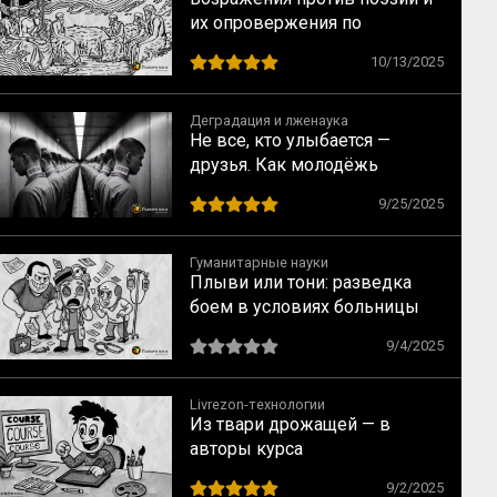
их опровержения по
Аристотелю
10/13/2025
Деградация и лженаука
Не все, кто улыбается —
друзья. Как молодёжь
вовлекают в деструктивные
9/25/2025
сообщества
Гуманитарные науки
Плыви или тони: разведка
боем в условиях больницы
9/4/2025
Livrezon-технологии
Из твари дрожащей — в
авторы курса
9/2/2025