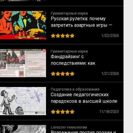
обучении
Гуманитарные науки
Русская рулетка: почему
запретить азартные игры —
всё равно что запретить
1/22/2026
понедельники
Гуманитарные науки
Фандрайзинг с
последствиями: как
благотворительность калечит
1/21/2026
тех, кому помогает
Педагогика и образование
Создание педагогических
парадоксов в высшей школе
11/18/2025
Livrezon-технологии
Возражения против поэзии и