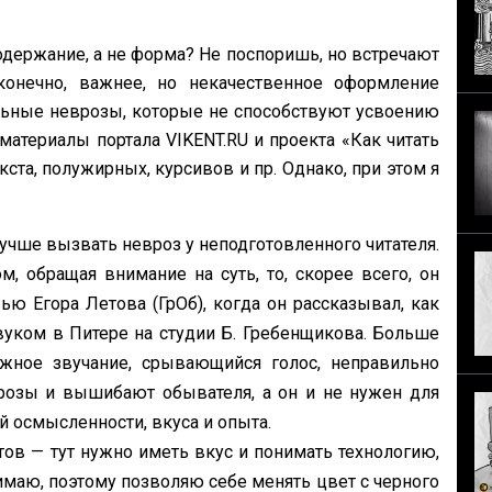
одержание, а не форма? Не поспоришь, но встречают
конечно, важнее, но некачественное оформление
льные неврозы, которые не способствуют усвоению
материалы портала VIKENT.RU и проекта «Как читать
та, полужирных, курсивов и пр. Однако, при этом я
лучше вызвать невроз у неподготовленного читателя.
м, обращая внимание на суть, то, скорее всего, он
ью Егора Летова (ГрОб), когда он рассказывал, как
вуком в Питере на студии Б. Гребенщикова. Больше
ажное звучание, срывающийся голос, неправильно
озы и вышибают обывателя, а он и не нужен для
й осмысленности, вкуса и опыта.
ов — тут нужно иметь вкус и понимать технологию,
имаю, поэтому позволяю себе менять цвет с черного