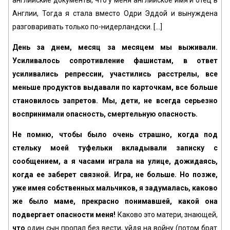
англий­ские документы, что у меня английское имя и отец в
Англии, Тогда я стала вместо Одри Эддой и вынуждена
разговаривать только по-нидерландски. […]
День за днем, месяц за месяцем мы выживали.
Усиливалось сопротивление фашистам, в ответ
усиливались репрессии, участились расстрелы, все
меньше продуктов выдавали по карточкам, все больше
становилось запретов. Мы, дети, не всегда серьезно
воспринимали опасность, смертельную опасность.
Не помню, чтобы было очень страшно, когда под
стельку моей туфельки вкладывали записку с
сообщением, а я часами играла на улице, дожидаясь,
когда ее заберет связной. Игра, не больше. Но позже,
уже имея собственных мальчиков, я задумалась, каково
же было маме, прекрасно понимавшей, какой она
подвергает опасности меня!
Каково это матери, знающей,
что
один сын пропал без вести, уйдя на войну (потом брат