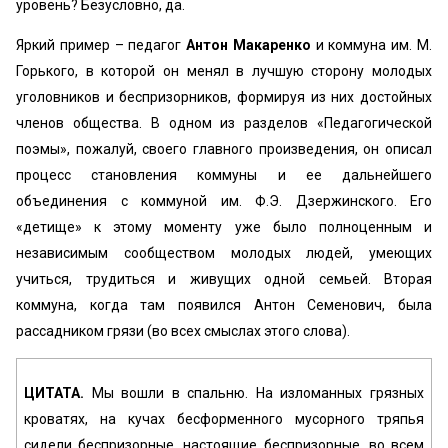
уровень? Безусловно, да.
Яркий пример – педагог
Антон Макаренко
и коммуна им. М.
Горького, в которой он менял в лучшую сторону молодых
уголовников и беспризорников, формируя из них достойных
членов общества. В одном из разделов «Педагогической
поэмы», пожалуй, своего главного произведения, он описал
процесс становления коммуны и ее дальнейшего
объединения с коммуной им. Ф.Э. Дзержинского. Его
«детище» к этому моменту уже было полноценным и
независимым сообществом молодых людей, умеющих
учиться, трудиться и живущих одной семьей. Вторая
коммуна, когда там появился Антон Семенович, была
рассадником грязи (во всех смыслах этого слова).
ЦИТАТА.
Мы вошли в спальню. На изломанных грязных
кроватях, на кучах бесформенного мусорного тряпья
сидели беспризорные, настоящие беспризорные, во всем