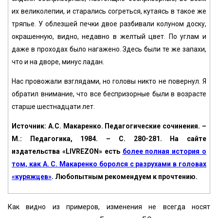
их великолепии, и старались согреться, кутаясь в такое же
тряпье. У облезшей печки двое разбивали колуном доску,
окрашенную, видно, недавно в желтый цвет. По углам и
даже в проходах было нагажено. Здесь были те же запахи,
что и на дворе, минус ладан.
Нас провожали взглядами, но головы никто не повернул. Я
обратил внимание, что все беспризорные были в возрасте
старше шестнадцати лет.
Источник: А.С. Макаренко. Педагогические сочинения. –
М.: Педагогика, 1984. – С. 280-281. На сайте
издательства «LIVREZON» есть
более полная история о
том, как А. С. Макаренко боролся с разрухами в головах
«куряжцев»
. Любопытным рекомендуем к прочтению.
Как видно из примеров, изменения не всегда носят