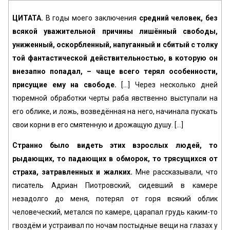
ЦИТАТА.
В годы моего заключения
средний человек, без
всякой уважительной причины лишённый свободы,
униженный, оскорбленный, напуганный и сбитый с толку
той фантастической действительностью, в которую он
внезапно попадал, – чаще всего терял особенности,
присущие ему на свободе.
[...] Через несколько дней
тюремной обработки черты раба явственно выступали на
его облике, и ложь, возведённая на него, начинала пускать
свои корни в его смятенную и дрожащую душу. [...]
Странно было видеть этих взрослых людей, то
рыдающих, то падающих в обморок, то трясущихся от
страха, затравленных и жалких.
Мне рассказывали, что
писатель Адриан Пиотровский, сидевший в камере
незадолго до меня, потерял от горя всякий облик
человеческий, метался по камере, царапал грудь каким-то
гвоздём и устраивал по ночам постыдные вещи на глазах у