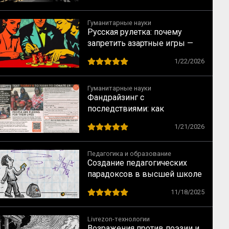
обучении
Гуманитарные науки
Русская рулетка: почему
запретить азартные игры —
всё равно что запретить
1/22/2026
понедельники
Гуманитарные науки
Фандрайзинг с
последствиями: как
благотворительность калечит
1/21/2026
тех, кому помогает
Педагогика и образование
Создание педагогических
парадоксов в высшей школе
11/18/2025
Livrezon-технологии
Возражения против поэзии и