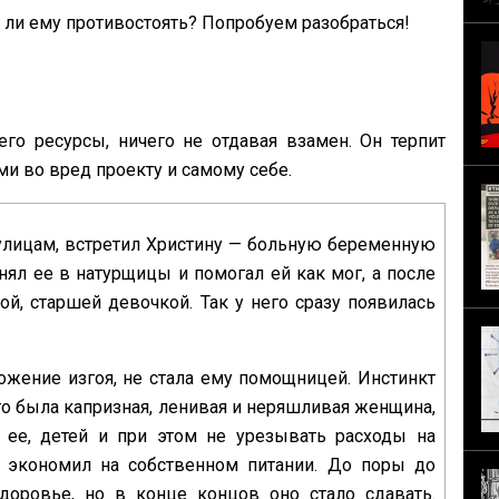
 ли ему противостоять? Попробуем разобраться!
его ресурсы, ничего не отдавая взамен. Он терпит
и во вред проекту и самому себе.
 улицам, встретил Христину — больную беременную
нял ее в натурщицы и помогал ей как мог, а после
й, старшей девочкой. Так у него сразу появилась
ложение изгоя, не стала ему помощницей. Инстинкт
то была капризная, ленивая и неряшливая женщина,
 ее, детей и при этом не урезывать расходы на
 экономил на собственном питании. До поры до
оровье, но в конце концов оно стало сдавать.