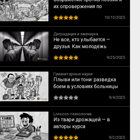
их опровержения по
Аристотелю
10/13/2025
Деградация и лженаука
Не все, кто улыбается —
друзья. Как молодёжь
вовлекают в деструктивные
9/25/2025
сообщества
Гуманитарные науки
Плыви или тони: разведка
боем в условиях больницы
9/4/2025
Livrezon-технологии
Из твари дрожащей — в
авторы курса
9/2/2025