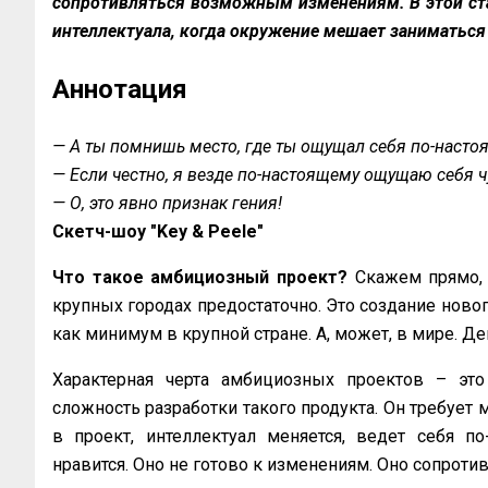
сопротивляться возможным изменениям. В этой ст
интеллектуала, когда окружение мешает заниматься
Аннотация
— А ты помнишь место, где ты ощущал себя по-наст
— Если честно, я везде по-настоящему ощущаю себя 
— О, это явно признак гения!
Скетч-шоу "Key & Peele"
Что такое амбициозный проект?
Скажем прямо, 
крупных городах предостаточно. Это создание нового
как минимум в крупной стране. А, может, в мире. Д
Характерная черта амбициозных проектов – это
сложность разработки такого продукта. Он требует 
в проект, интеллектуал меняется, ведет себя п
нравится. Оно не готово к изменениям. Оно сопротив