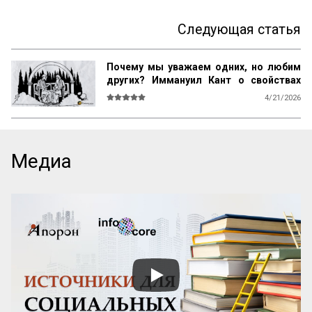
Следующая статья
Почему мы уважаем одних, но любим
других? Иммануил Кант о свойствах
возвышенного и прекрасного
4/21/2026
О СВОЙСТВАХ ВОЗВЫШЕННОГО И 
ПРЕКРАСНОГО У ЧЕЛОВЕКА ВООБЩЕ

Ум возвышен, остроумие прекрасно. 
Медиа
Смелость возвышенна и величественна, 
хитрость ничтожна, но красива. 
Осторожность, говорил Кромвель, есть 
добродетель бургомистра. Правдивость 
и честность просты и благородны, шутка 
и угодливая лесть тонки и красивы. 
Учтивость украшение добродетели. 
Бескорыстное служебное рвение 
благородно, утонченность и вежливость 
прекрасны. Возвышенные свойства 
внушают уважение, прекрасные любовь. 
Люди, чувство которых обращено 
преимущественно на прекрасное, ищут 
себе честных, вер...