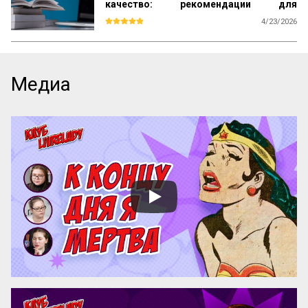
качество: рекомендации для
студентов
4/23/2026
Каждый день вы видите объявления об 
образовательных курсах. Как среди них 
найти тот, который даст реальные 
знания, а не только яркие обещания? Эта 
Медиа
памятка – ваш инструмент. Она поможет 
читать анонсы осознанно, отделять 
содержательные предложения от пустых 
слов и выбирать курсы с практической 
пользой.

Почему можно доверять анонсу? 
Содержание публичного объявления 
почти всегда отражает суть самой 
программы. Если организаторы вложили 
силы в качественный курс, они 
обязательно напишут об этом конкретно. 
И наоборот: размытые фразы и 
отсутствие деталей – верный ...