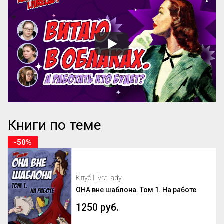
Книги по теме
-50%
Клуб LivreLady
ОНА вне шаблона. Том 1. На работе
1250 руб.